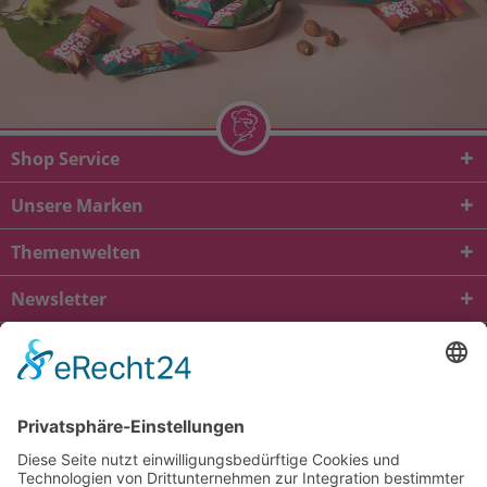
Shop Service
Unsere Marken
Themenwelten
Newsletter
* Alle Preise inkl. gesetzl. Mehrwertsteuer zzgl.
Versandkosten
und ggf.
Nachnahmegebühren, wenn nicht anders beschrieben
viba.de
4.90
von
5.00
bei
1685
Kundenbewertungen
Kontakt
Versandkosten und Lieferung
Zahlungsarten