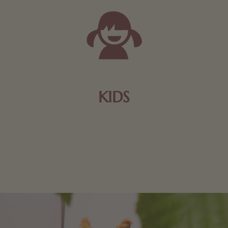
KIDS
Schokolade und Nougat lassen Kinderherzen höher
schlagen! Als Tierfiguren oder in kindlicher
Verpackung, hier finden Sie mehr.