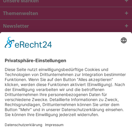
Unsere Marken
Themenwelten
Newsletter
* Alle Preise inkl. gesetzl. Mehrwertsteuer zzgl.
Versandkosten
und ggf.
Nachnahmegebühren, wenn nicht anders beschrieben
viba.de
4.90
von
5.00
bei
1684
Kundenbewertungen
Kontakt
Versandkosten und Lieferung
Zahlungsarten
FAQ – Häufig gestellte Fragen
Mein Konto
Allgemeine Geschäftsbedingungen
Datenschutz
Impressum
Barrierefreiheit
Cookie-Einstellungen
Widerrufsbelehrung
Vertrag widerrufen