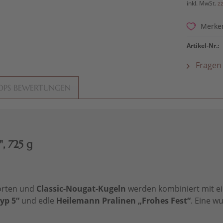
inkl. MwSt.
z
Merke
Artikel-Nr.:
Fragen 
OPS BEWERTUNGEN
, 725 g
Sorten und
Classic-Nougat-Kugeln
werden kombiniert mit ei
yp 5“
und edle
Heilemann Pralinen „Frohes Fest“
. Eine w