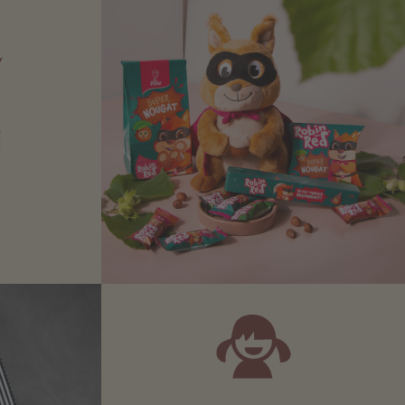
N
Zartbitter-
Richtige für
 Sie sich