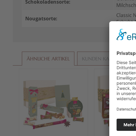
Schokoladensorte:
Milchsc
Classic 
Nougatsorte:
Schicht
ÄHNLICHE ARTIKEL
KUNDEN KAUFTEN AU