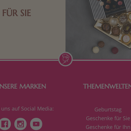
FÜR SIE
n Aufmerksamkeiten Freude
de Frau freut sich über eine
inigkeit aus Nougat oder
Schokolade.
NSERE MARKEN
THEMENWELTE
 uns auf Social Media:
Geburtstag
Geschenke für Sie
Geschenke für Ihn