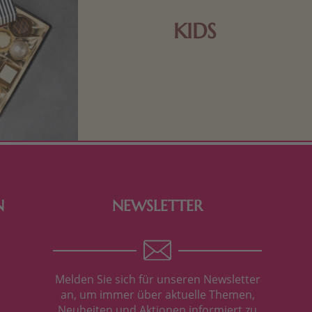
KIDS
Schokolade und Nougat lassen
Kinderherzen höher schlagen! Als
Tierfiguren oder in kindlicher
Verpackung, hier finden Sie mehr.
N
NEWSLETTER
Melden Sie sich für unseren Newsletter
an, um immer über aktuelle Themen,
Neuheiten und Aktionen informiert zu