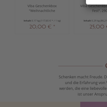
Viba Geschenkbox
Viba Geschenkbo
"Weihnachtliche
Fest", 29
Genussmomente", 170 g
Inhalt
0.17 kg
(117,65 € * / 1 kg)
Inhalt
0.29 kg
(86,21
20,00 € *
25,00 
Schenken macht Freude. Das
und die Erfahrung von 
werden, die eine liebevol
ist unser Anspru