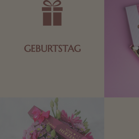
GEBURTSTAG
Schokolade oder Nougat geht immer!
Kleine Geschenke zum Geburtstag um
den Liebsten eine Freude zu bereiten,
finden Sie hier.