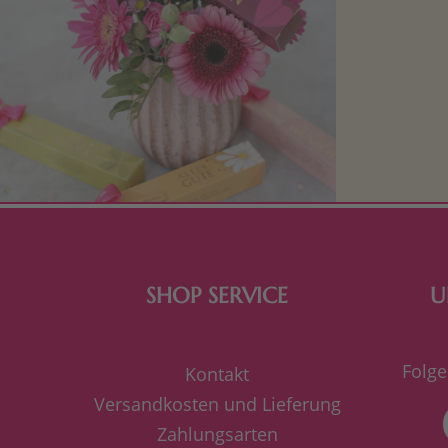
Mit kleine
bereiten. Je
süße Kle
SHOP SERVICE
U
Folge
Kontakt
Versandkosten und Lieferung
Zahlungsarten