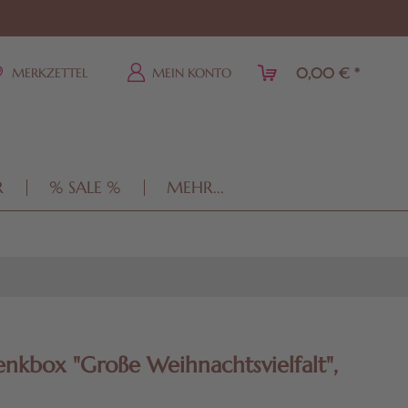
0,00 € *
MERKZETTEL
MEIN KONTO
R
% SALE %
MEHR...
nkbox "Große Weihnachtsvielfalt",