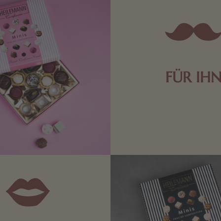
FÜR IH
Edle Pralinen oder dunkle 
Schokolade sind genau das 
die Männerwelt. Lassen
inspirieren.