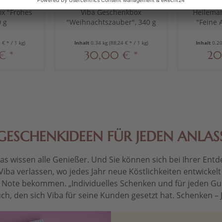
x "Frohes
Viba Geschenkbox
Heilema
0 g
"Weihnachtszauber", 340 g
"Feine 
 € * / 1 kg)
Inhalt
0.34 kg
(88,24 € * / 1 kg)
Inhalt
0.2
€ *
30,00 € *
20
GESCHENKIDEEN FÜR JEDEN ANLAS
 wissen alle Genießer. Und Sie können sich bei Ihrer Entdec
Viba verlassen, wo jedes Jahr neue Köstlichkeiten entwickel
le Note bekommen. „Individuelles Schenken und für jeden Gu
ch, den sich Viba für seine Kunden gesetzt hat. Schenken – Je 