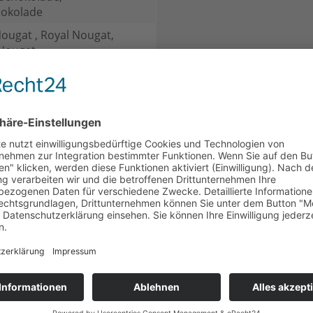
hokolade
Nougat , Royal Nougat,
-Nougat
CH
KUNDEN HABEN SICH EBENFALLS ANGESEHEN