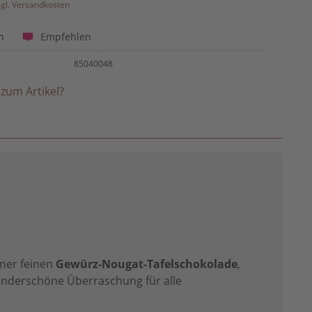
zgl. Versandkosten
Empfehlen
n
85040048
zum Artikel?
ner feinen
Gewürz-Nougat-Tafelschokolade
,
underschöne Überraschung für alle