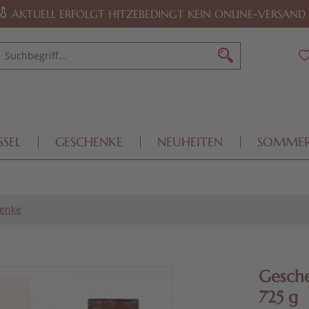
AKTUELL ERFOLGT HITZEBEDINGT KEIN ONLINE-VERSAND
SSEL
GESCHENKE
NEUHEITEN
SOMME
enke
Gesche
725 g