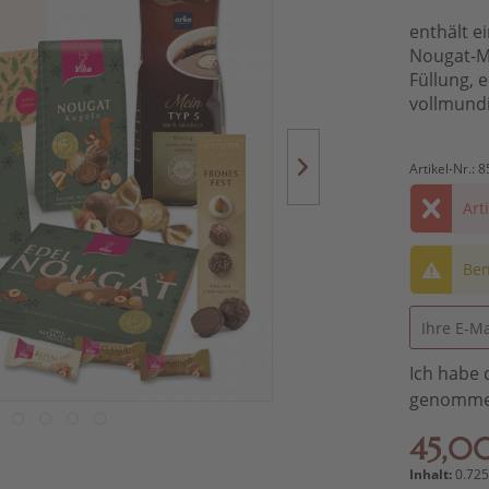
enthält e
Nougat-Mi
Füllung, 
vollmundi
Artikel-Nr.:
8
Art
Ben
Ich habe 
genomme
45,00
Inhalt:
0.725