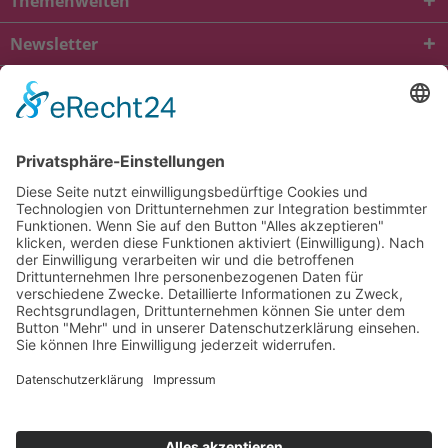
Themenwelten
Newsletter
* Alle Preise inkl. gesetzl. Mehrwertsteuer zzgl.
Versandkosten
und ggf.
Nachnahmegebühren, wenn nicht anders beschrieben
viba.de
4.90
von
5.00
bei
1684
Kundenbewertungen
Kontakt
Versandkosten und Lieferung
Zahlungsarten
FAQ – Häufig gestellte Fragen
Mein Konto
Allgemeine Geschäftsbedingungen
Datenschutz
Impressum
Barrierefreiheit
Cookie-Einstellungen
Widerrufsbelehrung
Vertrag widerrufen