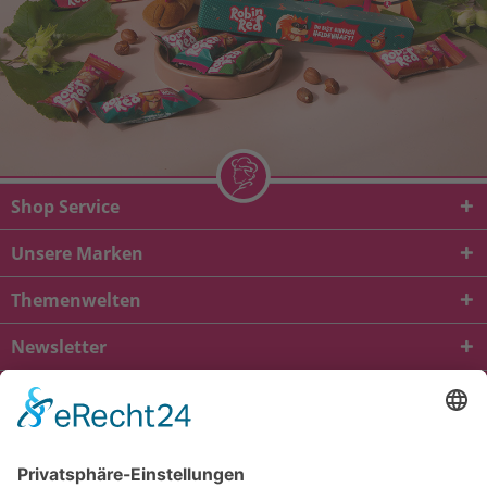
Shop Service
Unsere Marken
Themenwelten
Newsletter
* Alle Preise inkl. gesetzl. Mehrwertsteuer zzgl.
Versandkosten
und ggf.
Nachnahmegebühren, wenn nicht anders beschrieben
viba.de
4.90
von
5.00
bei
1685
Kundenbewertungen