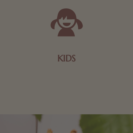
KIDS
Schokolade und Nougat lassen Kinderherzen höher
schlagen! Als Tierfiguren oder in kindlicher
Verpackung, hier finden Sie mehr.