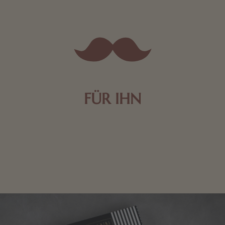
FÜR IHN
Edle Pralinen oder dunkle Zartbitter-Schokolade sind
genau das Richtige für die Männerwelt. Lassen Sie
sich inspirieren.