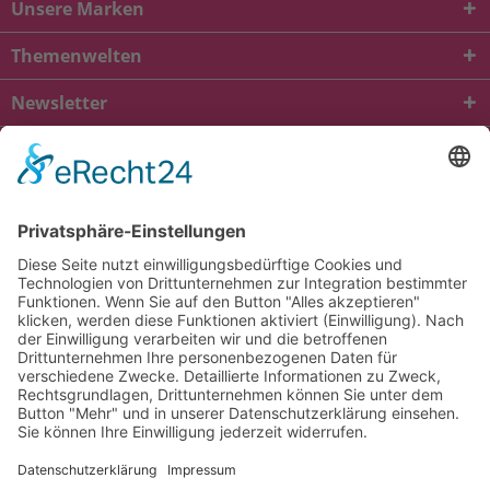
Unsere Marken
Themenwelten
Newsletter
* Alle Preise inkl. gesetzl. Mehrwertsteuer zzgl.
Versandkosten
und ggf.
Nachnahmegebühren, wenn nicht anders beschrieben
viba.de
4.90
von
5.00
bei
1684
Kundenbewertungen
Kontakt
Versandkosten und Lieferung
Zahlungsarten
FAQ – Häufig gestellte Fragen
Mein Konto
Allgemeine Geschäftsbedingungen
Datenschutz
Impressum
Barrierefreiheit
Cookie-Einstellungen
Widerrufsbelehrung
Vertrag widerrufen