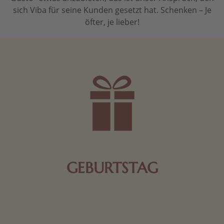
sich Viba für seine Kunden gesetzt hat. Schenken – Je
öfter, je lieber!
GEBURTSTAG
Schokolade oder Nougat geht immer! Kleine
Geschenke zum Geburtstag um den Liebsten eine
Freude zu bereiten, finden Sie hier.