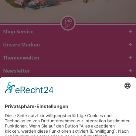
Shop Service
Unsere Marken
Themenwelten
Newsletter
* Alle Preise inkl. gesetzl. Mehrwertsteuer zzgl.
Versandkosten
und ggf.
Nachnahmegebühren, wenn nicht anders beschrieben
viba.de
4.90
von
5.00
bei
1685
Kundenbewertungen
Kontakt
Versandkosten und Lieferung
Zahlungsarten
FAQ – Häufig gestellte Fragen
Mein Konto