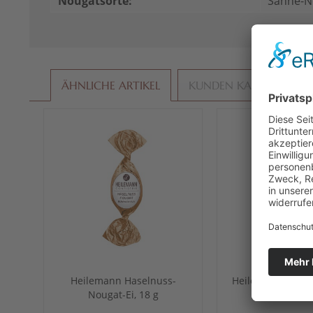
Nougatsorte:
Sahne-N
ÄHNLICHE ARTIKEL
KUNDEN KAUFTEN AU
Heilemann Haselnuss-
Heilemann Karam
Nougat-Ei, 18 g
Nougat-Ei, 