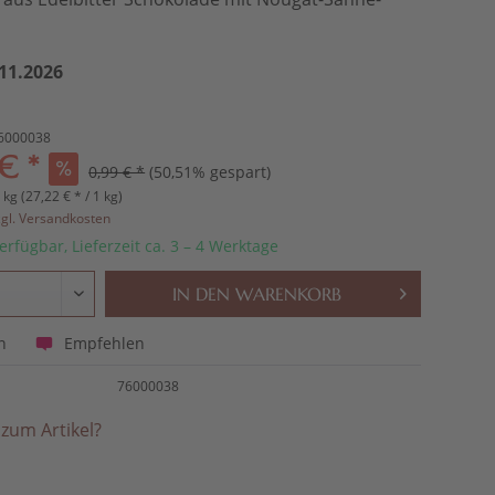
11.2026
6000038
€ *
0,99 € *
(50,51% gespart)
 kg (27,22 € * / 1 kg)
zgl. Versandkosten
erfügbar, Lieferzeit ca. 3 – 4 Werktage
IN DEN
WARENKORB
Empfehlen
n
76000038
zum Artikel?