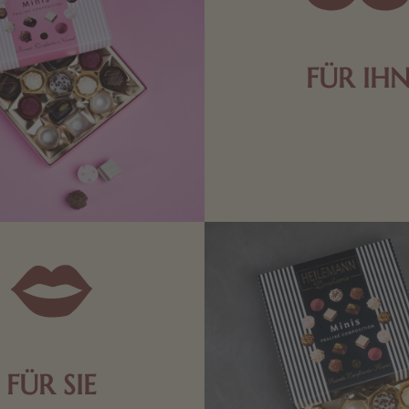
FÜR IH
Edle Pralinen oder dunkle 
Schokolade sind genau das 
die Männerwelt. Lassen
inspirieren.
FÜR SIE