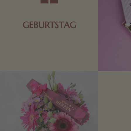
GEBURTSTAG
Schokolade oder Nougat geht immer!
Kleine Geschenke zum Geburtstag um
den Liebsten eine Freude zu bereiten,
finden Sie hier.