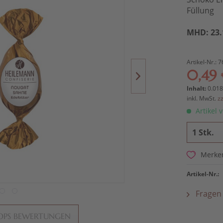
Füllung
MHD: 23.
Artikel-Nr.:
7
0,49 
Inhalt:
0.018
inkl. MwSt.
z
Artikel v
Merke
Artikel-Nr.:
Fragen 
OPS BEWERTUNGEN