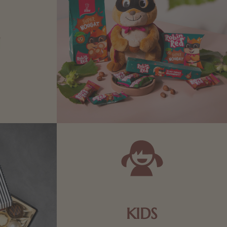
N
Zartbitter-
Richtige für
 Sie sich
KIDS