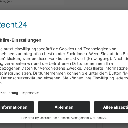
ougat
CH
KUNDEN HABEN SICH EBENFALLS ANGESEHEN
mit Alkohol
ell-Sahne
Heilemann Salted Caramel
Heilem
18 g
Ei, 18 g
Trüf