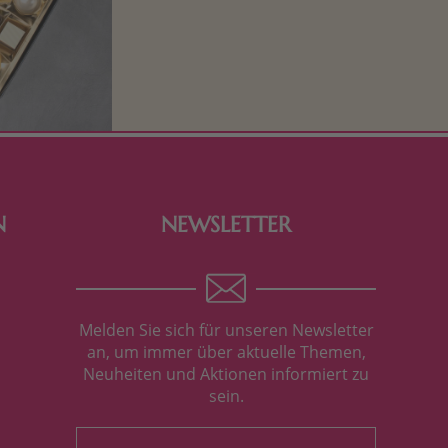
Schokolade und Nougat lassen
Kinderherzen höher schlagen! Als
Tierfiguren oder in kindlicher
Verpackung, hier finden Sie mehr.
N
NEWSLETTER
Melden Sie sich für unseren Newsletter
an, um immer über aktuelle Themen,
Neuheiten und Aktionen informiert zu
sein.