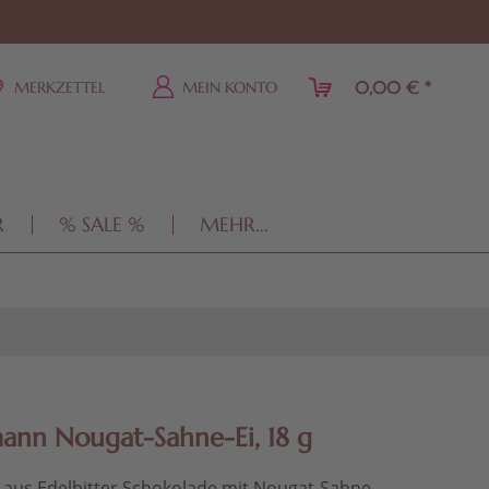
0,00 € *
MERKZETTEL
MEIN KONTO
R
% SALE %
MEHR...
ann Nougat-Sahne-Ei, 18 g
 aus Edelbitter Schokolade mit Nougat-Sahne-