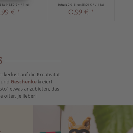
2 kg
(49,50 € * / 1 kg)
Inhalt
0.018 kg
(55,00 € * / 1 kg)
,99 € *
0,99 € *
S
kerlust auf die Kreativität
t und
Geschenke
kreiert
sto“ etwas anzubieten, das
öfter, je lieber!