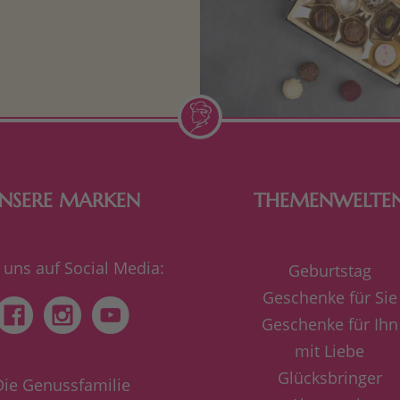
n Aufmerksamkeiten Freude
de Frau freut sich über eine
inigkeit aus Nougat oder
Schokolade.
NSERE MARKEN
THEMENWELTE
 uns auf Social Media:
Geburtstag
Geschenke für Sie
Geschenke für Ihn
mit Liebe
Glücksbringer
Die Genussfamilie