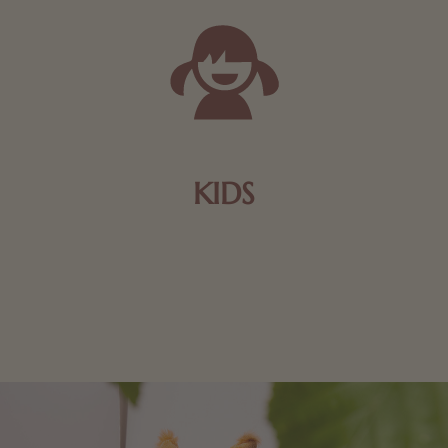
KIDS
Schokolade und Nougat lassen Kinderherzen höher
schlagen! Als Tierfiguren oder in kindlicher
Verpackung, hier finden Sie mehr.