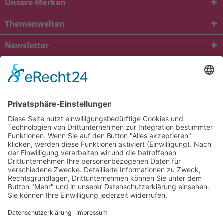
Unsere Marken
Themenwelten
Newsletter
* Alle Preise inkl. gesetzl. Mehrwertsteuer zzgl.
Versandkosten
und ggf.
Nachnahmegebühren, wenn nicht anders beschrieben
viba.de
4.90
von
5.00
bei
1685
Kundenbewertungen
Kontakt
Versandkosten und Lieferung
Zahlungsarten
FAQ – Häufig gestellte Fragen
Mein Konto
Allgemeine Geschäftsbedingungen
Datenschutz
Impressum
Barrierefreiheit
Cookie-Einstellungen
Widerrufsbelehrung
Vertrag widerrufen