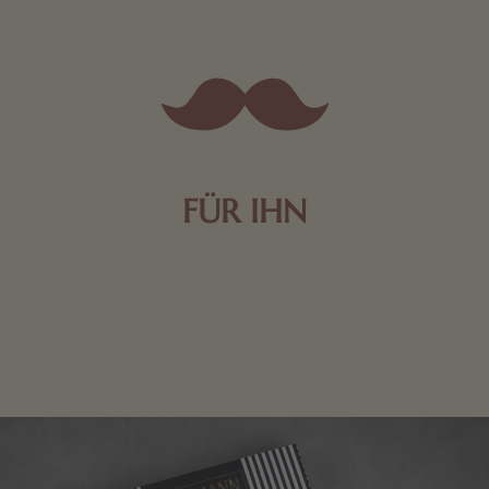
FÜR IHN
Edle Pralinen oder dunkle Zartbitter-Schokolade sind
genau das Richtige für die Männerwelt. Lassen Sie
sich inspirieren.