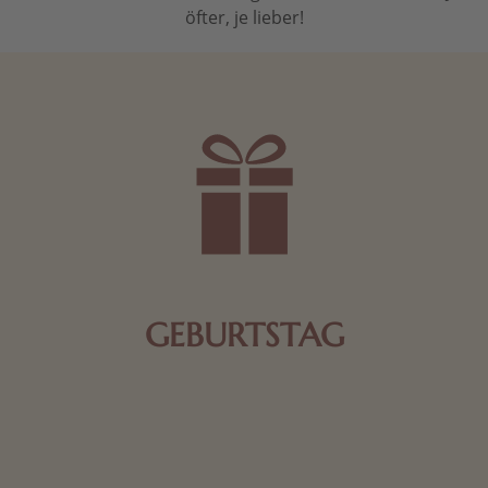
öfter, je lieber!
GEBURTSTAG
Schokolade oder Nougat geht immer! Kleine
Geschenke zum Geburtstag um den Liebsten eine
Freude zu bereiten, finden Sie hier.