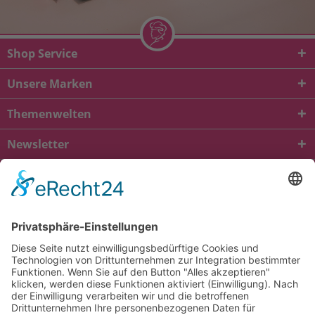
Shop Service
Unsere Marken
Themenwelten
Newsletter
* Alle Preise inkl. gesetzl. Mehrwertsteuer zzgl.
Versandkosten
und ggf.
Nachnahmegebühren, wenn nicht anders beschrieben
viba.de
4.90
von
5.00
bei
1685
Kundenbewertungen
Kontakt
Versandkosten und Lieferung
Zahlungsarten
FAQ – Häufig gestellte Fragen
Mein Konto
Allgemeine Geschäftsbedingungen
Datenschutz
Impressum