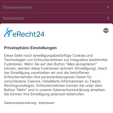
Themenwelten
Newsletter
* Alle Preise inkl. gesetzl. Mehrwertsteuer zzgl.
Versandkosten
und ggf.
Nachnahmegebühren, wenn nicht anders beschrieben
viba.de
4.90
von
5.00
bei
1684
Kundenbewertungen
Kontakt
Versandkosten und Lieferung
Zahlungsarten
FAQ – Häufig gestellte Fragen
Mein Konto
Allgemeine Geschäftsbedingungen
Datenschutz
Impressum
Barrierefreiheit
Cookie-Einstellungen
Widerrufsbelehrung
Vertrag widerrufen