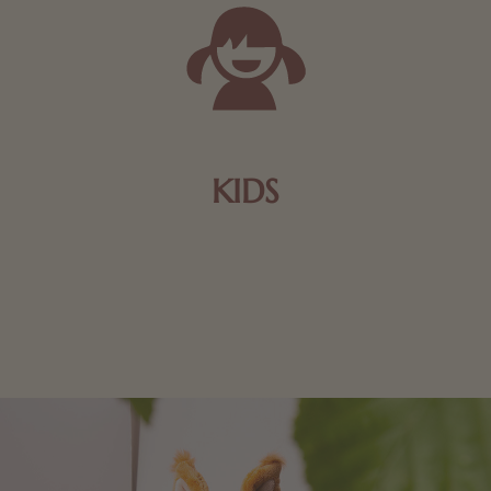
KIDS
Schokolade und Nougat lassen Kinderherzen höher
schlagen! Als Tierfiguren oder in kindlicher
Verpackung, hier finden Sie mehr.