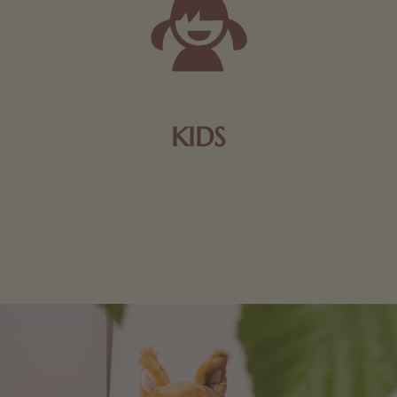
KIDS
Schokolade und Nougat lassen Kinderherzen höher
schlagen! Als Tierfiguren oder in kindlicher
Verpackung, hier finden Sie mehr.