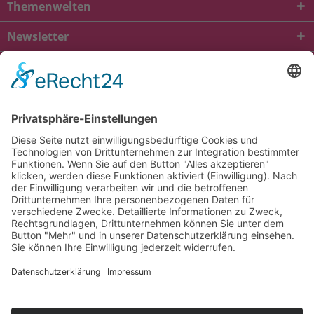
Themenwelten
Newsletter
* Alle Preise inkl. gesetzl. Mehrwertsteuer zzgl.
Versandkosten
und ggf.
Nachnahmegebühren, wenn nicht anders beschrieben
viba.de
4.90
von
5.00
bei
1685
Kundenbewertungen
Kontakt
Versandkosten und Lieferung
Zahlungsarten
FAQ – Häufig gestellte Fragen
Mein Konto
Allgemeine Geschäftsbedingungen
Datenschutz
Impressum
Barrierefreiheit
Cookie-Einstellungen
Widerrufsbelehrung
Vertrag widerrufen