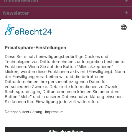
Themenwelten
Newsletter
* Alle Preise inkl. gesetzl. Mehrwertsteuer zzgl.
Versandkosten
und ggf.
Nachnahmegebühren, wenn nicht anders beschrieben
viba.de
4.90
von
5.00
bei
1685
Kundenbewertungen
Kontakt
Versandkosten und Lieferung
Zahlungsarten
FAQ – Häufig gestellte Fragen
Mein Konto
Allgemeine Geschäftsbedingungen
Datenschutz
Impressum
Barrierefreiheit
Cookie-Einstellungen
Widerrufsbelehrung
Vertrag widerrufen