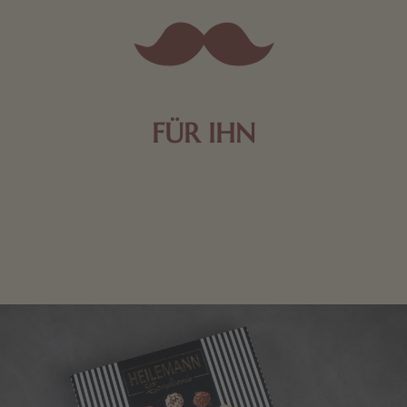
FÜR IHN
Edle Pralinen oder dunkle Zartbitter-Schokolade sind
genau das Richtige für die Männerwelt. Lassen Sie
sich inspirieren.