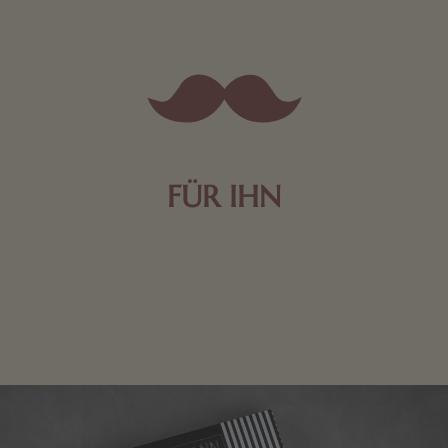
FÜR IHN
Edle Pralinen oder dunkle Zartbitter-Schokolade sind
genau das Richtige für die Männerwelt. Lassen Sie
sich inspirieren.