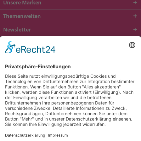
Unsere Marken
Themenwelten
Newsletter
* Alle Preise inkl. gesetzl. Mehrwertsteuer zzgl.
Versandkosten
und ggf.
Nachnahmegebühren, wenn nicht anders beschrieben
viba.de
4.90
von
5.00
bei
1685
Kundenbewertungen
Kontakt
Versandkosten und Lieferung
Zahlungsarten
FAQ – Häufig gestellte Fragen
Mein Konto
Allgemeine Geschäftsbedingungen
Datenschutz
Impressum
Barrierefreiheit
Cookie-Einstellungen
Widerrufsbelehrung
Vertrag widerrufen