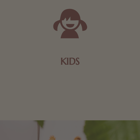
KIDS
Schokolade und Nougat lassen Kinderherzen höher
schlagen! Als Tierfiguren oder in kindlicher
Verpackung, hier finden Sie mehr.