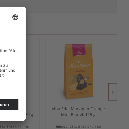
emann Orange
Viba Edel Marzipan Orange
r-Schokolade, 80 g
Mini Beutel, 125 g
8 kg
(37,38 € * / 1 kg)
Inhalt
0.125 kg
(34,32 € * / 1 kg)