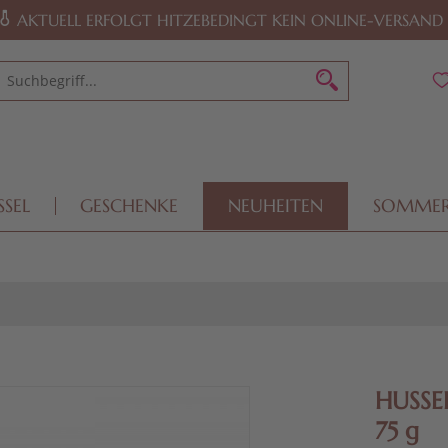
AKTUELL ERFOLGT HITZEBEDINGT KEIN ONLINE-VERSAND
SSEL
GESCHENKE
NEUHEITEN
SOMME
HUSSEL
75 g