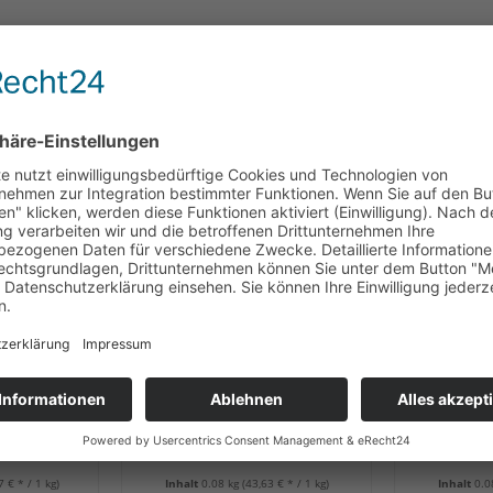
CH
KUNDEN HABEN SICH EBENFALLS ANGESEHEN
NEU
Schoko-
Heilemann Caramel Blond
Heil
e, 75 g
Chocolate Orange, 80 g
Edelbitte
7 € * / 1 kg)
Inhalt
0.08 kg
(43,63 € * / 1 kg)
Inhalt
0.0