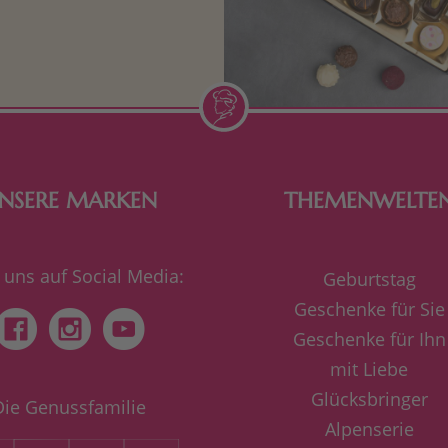
n Aufmerksamkeiten Freude
de Frau freut sich über eine
inigkeit aus Nougat oder
Schokolade.
NSERE MARKEN
THEMENWELTE
 uns auf Social Media:
Geburtstag
Geschenke für Sie
Geschenke für Ihn
mit Liebe
Glücksbringer
Die Genussfamilie
Alpenserie