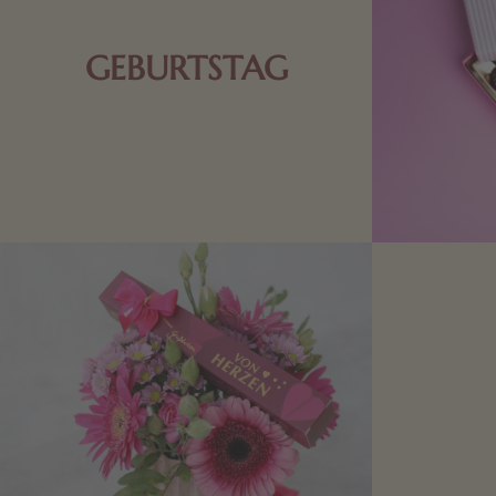
GEBURTSTAG
Schokolade oder Nougat geht immer!
Kleine Geschenke zum Geburtstag um
den Liebsten eine Freude zu bereiten,
finden Sie hier.