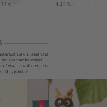
,99 € *
4,29 € *
S
kerlust auf die Kreativität
t und
Geschenke
kreiert
sto“ etwas anzubieten, das
öfter, je lieber!