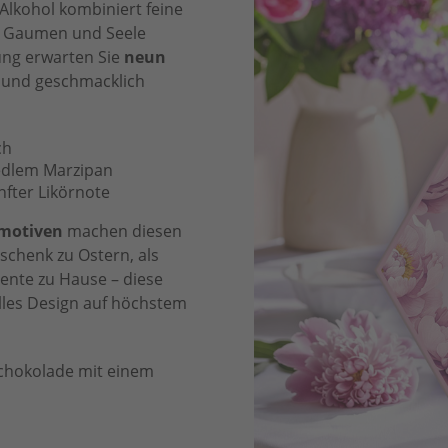
Alkohol kombiniert feine
ie Gaumen und Seele
ung erwarten Sie
neun
rt und geschmacklich
ch
 edlem Marzipan
nfter Likörnote
motiven
machen diesen
schenk zu Ostern, als
ente zu Hause – diese
lles Design auf höchstem
 Schokolade mit einem