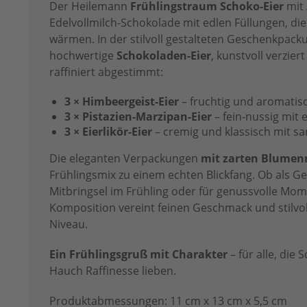
Der Heilemann
Frühlingstraum Schoko-Eier
mit 
Edelvollmilch-Schokolade mit edlen Füllungen, d
wärmen. In der stilvoll gestalteten Geschenkpack
hochwertige
Schokoladen-Eier
, kunstvoll verzie
raffiniert abgestimmt:
3 ×
Himbeergeist-Eier
– fruchtig und aromatis
3 ×
Pistazien-Marzipan-Eier
– fein-nussig mit
3 ×
Eierlikör-Eier
– cremig und klassisch mit sa
Die eleganten Verpackungen
mit zarten Blumen
Frühlingsmix zu einem echten Blickfang. Ob als Ge
Mitbringsel im Frühling oder für genussvolle Mom
Komposition vereint feinen Geschmack und stilvo
Niveau.
Ein Frühlingsgruß mit Charakter
– für alle, die
Hauch Raffinesse lieben.
Produktabmessungen: 11 cm x 13 cm x 5,5 cm