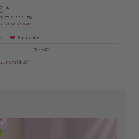
€ *
kg (55,50 € * / 1 kg)
zgl. Versandkosten
Empfehlen
n
78108321
zum Artikel?