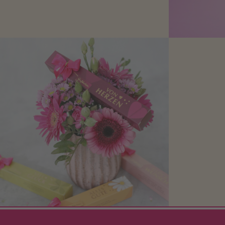
den Liebsten eine Freude zu bereiten,
finden Sie hier.
Mit kleine
bereiten. Je
süße Kle