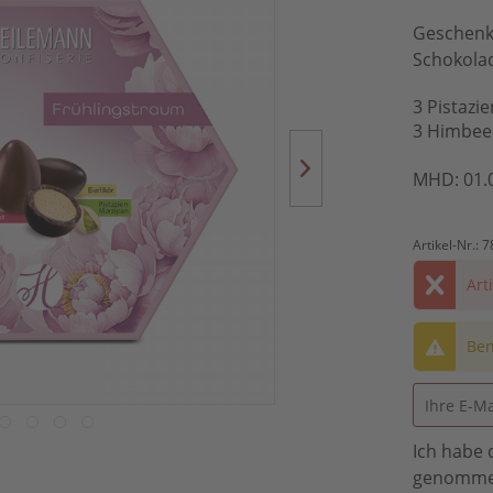
Geschenkp
Schokola
3 Pistazie
3 Himbeer
MHD: 01.
Artikel-Nr.:
7
Art
Ben
Ich habe 
genomme