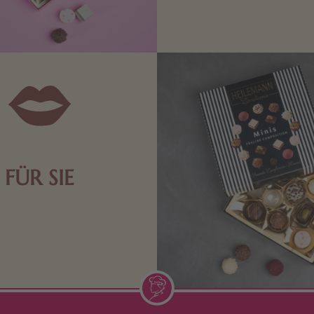
die Männerwelt. Lassen
inspirieren.
FÜR SIE
n Aufmerksamkeiten Freude
de Frau freut sich über eine
inigkeit aus Nougat oder
Schokolade.