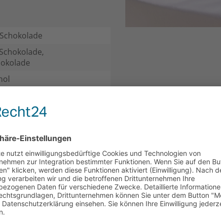
 Schokolade
 Schokolade,
hokolade
hol
, Kleine Aufmerksamkeit,
CH
KUNDEN HABEN SICH EBENFALLS ANGESEHEN