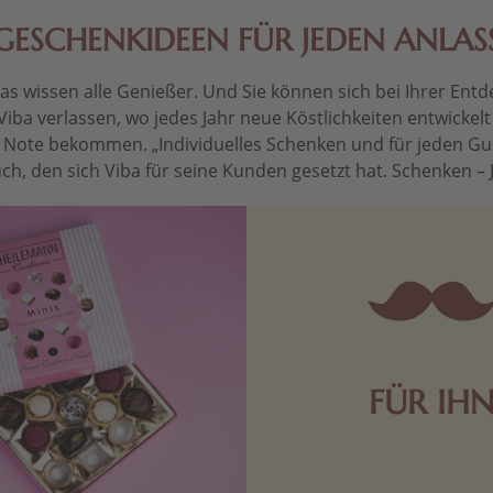
GESCHENKIDEEN FÜR JEDEN ANLAS
 wissen alle Genießer. Und Sie können sich bei Ihrer Entdec
Viba verlassen, wo jedes Jahr neue Köstlichkeiten entwickel
le Note bekommen. „Individuelles Schenken und für jeden Gu
ch, den sich Viba für seine Kunden gesetzt hat. Schenken – Je 
FÜR IH
Edle Pralinen oder dunkle 
Schokolade sind genau das 