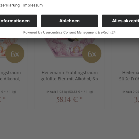
rratspack
Vorratspack
ingstraum
Heilemann Frühlingstraum
Heilema
e Alkohol,
gefüllte Eier mit Alkohol, 6 x
Süße Früh
g
180 g
 € * / 1 kg)
Inhalt
1.08 kg
(53,83 € * / 1 kg)
Inhalt
0.0
 *
58,14 € *
3