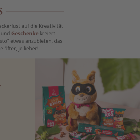
S
kerlust auf die Kreativität
t und
Geschenke
kreiert
sto“ etwas anzubieten, das
öfter, je lieber!
N
Zartbitter-
Richtige für