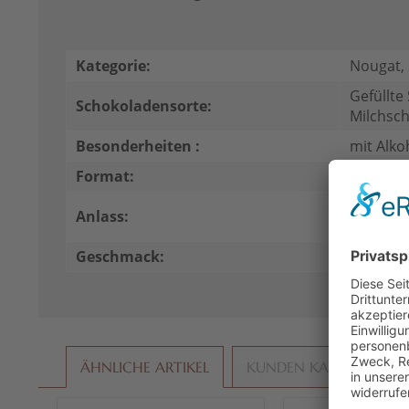
Kategorie:
Nougat,
Gefüllte
Schokoladensorte:
Milchsc
Besonderheiten :
mit Alko
Format:
Eier
Für Mich
Anlass:
Präsent
Geschmack:
pur
ÄHNLICHE ARTIKEL
KUNDEN KAUFTEN AU