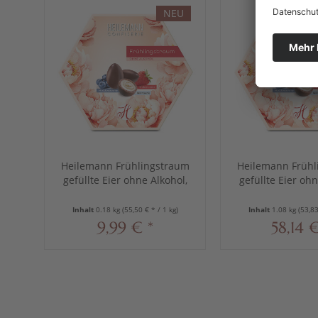
NEU
Vo
Heilemann Frühlingstraum
Heilemann Frühl
gefüllte Eier ohne Alkohol,
gefüllte Eier ohn
180 g
6 x 180 
Inhalt
0.18 kg
(55,50 € * / 1 kg)
Inhalt
1.08 kg
(53,83
9,99 € *
58,14 €