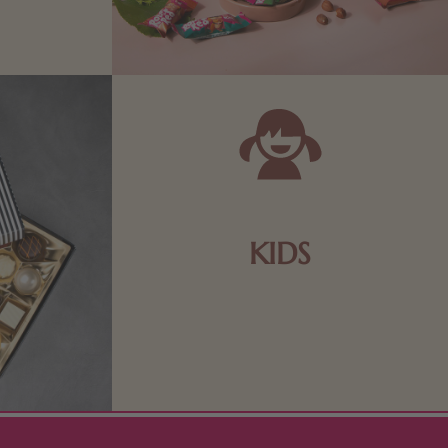
 Sie sich
KIDS
Schokolade und Nougat lassen
Kinderherzen höher schlagen! Als
Tierfiguren oder in kindlicher
Verpackung, hier finden Sie mehr.