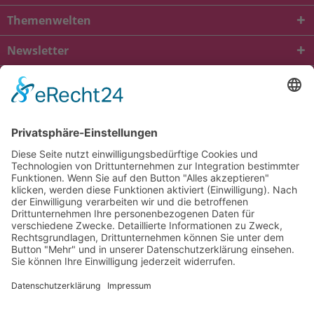
Themenwelten
Newsletter
* Alle Preise inkl. gesetzl. Mehrwertsteuer zzgl.
Versandkosten
und ggf.
Nachnahmegebühren, wenn nicht anders beschrieben
viba.de
4.90
von
5.00
bei
1684
Kundenbewertungen
Kontakt
Versandkosten und Lieferung
Zahlungsarten
FAQ – Häufig gestellte Fragen
Mein Konto
Allgemeine Geschäftsbedingungen
Datenschutz
Impressum
Barrierefreiheit
Cookie-Einstellungen
Widerrufsbelehrung
Vertrag widerrufen