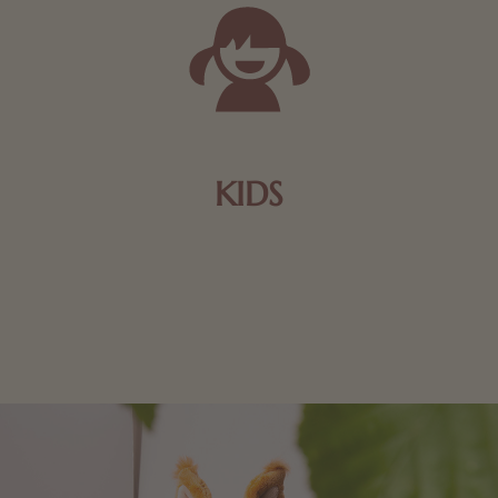
KIDS
Schokolade und Nougat lassen Kinderherzen höher
schlagen! Als Tierfiguren oder in kindlicher
Verpackung, hier finden Sie mehr.