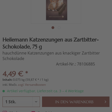
Heilemann Katzenzungen aus Zartbitter-
Schokolade, 75 g
hauchdünne Katzenzungen aus knackiger Zartbitter
Schokolade
Artikel-Nr.:
78106885
4,49 € *
Inhalt:
0.075 kg (59,87 € * / 1 kg)
inkl. MwSt.
zzgl. Versandkosten
Artikel verfügbar, Lieferzeit ca. 3 – 4 Werktage
IN DEN
WARENKORB