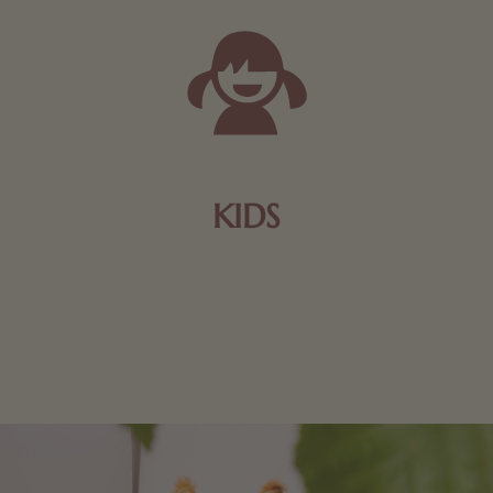
KIDS
Schokolade und Nougat lassen Kinderherzen höher
schlagen! Als Tierfiguren oder in kindlicher
Verpackung, hier finden Sie mehr.