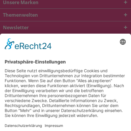
Unsere Marken
Themenwelten
Newsletter
* Alle Preise inkl. gesetzl. Mehrwertsteuer zzgl.
Versandkosten
und ggf.
Nachnahmegebühren, wenn nicht anders beschrieben
viba.de
4.90
von
5.00
bei
1685
Kundenbewertungen
Kontakt
Versandkosten und Lieferung
Zahlungsarten
FAQ – Häufig gestellte Fragen
Mein Konto
Allgemeine Geschäftsbedingungen
Datenschutz
Impressum
Barrierefreiheit
Cookie-Einstellungen
Widerrufsbelehrung
Vertrag widerrufen