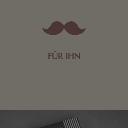
FÜR IHN
Edle Pralinen oder dunkle Zartbitter-Schokolade sind
genau das Richtige für die Männerwelt. Lassen Sie
sich inspirieren.