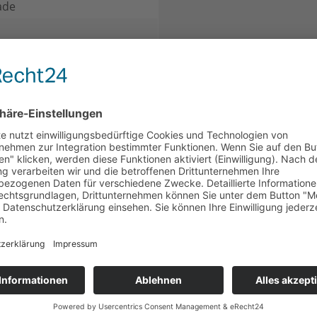
ade
EN KAUFTEN AUCH
KUNDEN HABEN SICH EBENFALLS 
at-
Viba Nougat-
Heil