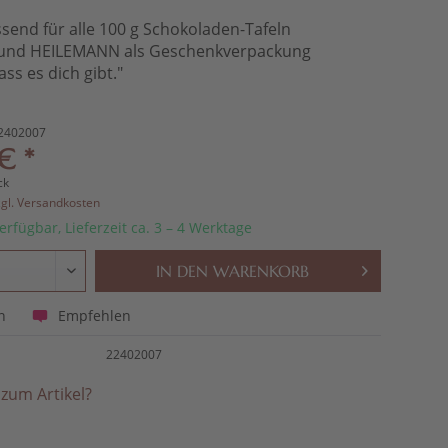
send für alle 100 g Schokoladen-Tafeln
 und HEILEMANN als Geschenkverpackung
ss es dich gibt."
2402007
€ *
ck
zgl. Versandkosten
erfügbar, Lieferzeit ca. 3 – 4 Werktage
IN DEN
WARENKORB
Empfehlen
n
22402007
zum Artikel?