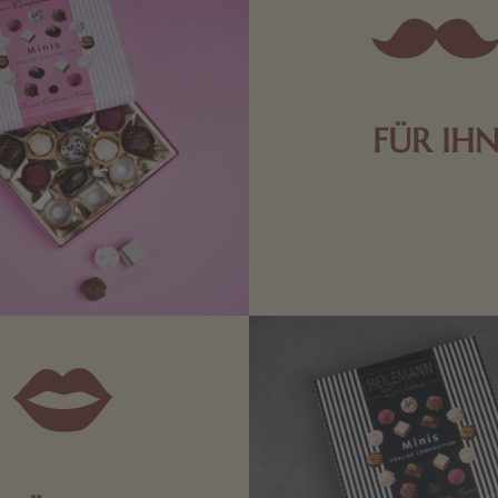
FÜR IH
Edle Pralinen oder dunkle 
Schokolade sind genau das 
die Männerwelt. Lassen
inspirieren.