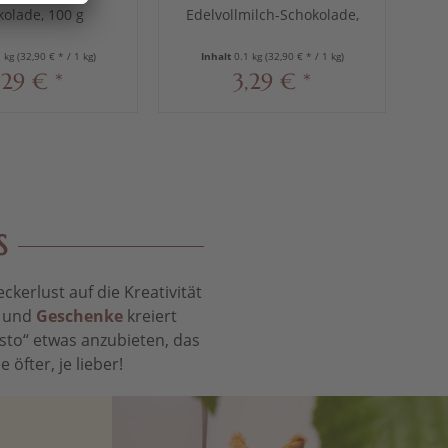
olade, 100 g
Edelvollmilch-Schokolade,
Ed
100 g
1 kg
(32,90 € * / 1 kg)
Inhalt
0.1 kg
(32,90 € * / 1 kg)
,29 € *
3,29 € *
S
kerlust auf die Kreativität
t und
Geschenke
kreiert
sto“ etwas anzubieten, das
öfter, je lieber!