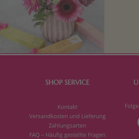
Mit kleine
bereiten. Je
süße Kle
SHOP SERVICE
U
Folge
Kontakt
Versandkosten und Lieferung
Zahlungsarten
FAQ – Häufig gestellte Fragen