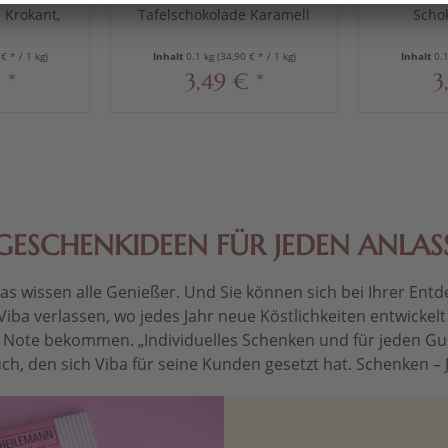
 Krokant,
Tafelschokolade Karamell
Schok
Salz, 100 g
€ * / 1 kg)
Inhalt
0.1 kg
(34,90 € * / 1 kg)
Inhalt
0.
 *
3,49 € *
3
GESCHENKIDEEN FÜR JEDEN ANLAS
 wissen alle Genießer. Und Sie können sich bei Ihrer Entdec
Viba verlassen, wo jedes Jahr neue Köstlichkeiten entwickel
le Note bekommen. „Individuelles Schenken und für jeden Gu
ch, den sich Viba für seine Kunden gesetzt hat. Schenken – Je 