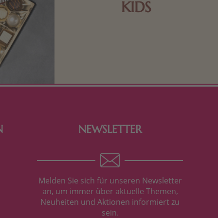
KIDS
Schokolade und Nougat lassen
Kinderherzen höher schlagen! Als
Tierfiguren oder in kindlicher
Verpackung, hier finden Sie mehr.
N
NEWSLETTER
Melden Sie sich für unseren Newsletter
an, um immer über aktuelle Themen,
Neuheiten und Aktionen informiert zu
sein.