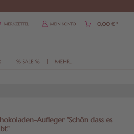
0,00 € *
MERKZETTEL
MEIN KONTO
R
% SALE %
MEHR...
chokoladen-Aufleger "Schön dass es
ibt"