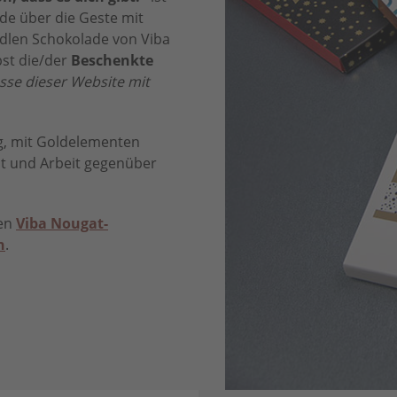
ude über die Geste mit
dlen Schokolade von Viba
st die/der
Beschenkte
resse dieser Website mit
tig, mit Goldelementen
it und Arbeit gegenüber
ien
Viba Nougat-
n
.