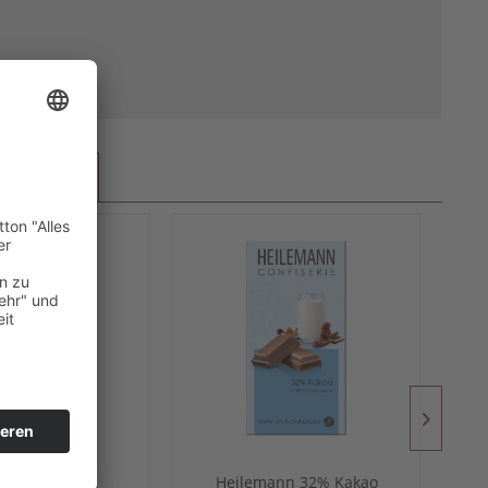
ANGESEHEN
emann Weiße
Heilemann 32% Kakao