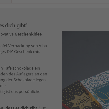
s dich gibt"
novative
Geschenkidee
tafel-Verpackung von Viba
ges DIY-Geschenk
mit
n Tafelschokolade ein
nden des Auflegers an den
ung der Schokolade legen
 der
tig ist das persönliche
n, dass es dich gibt."
ist