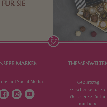
FÜR SIE
n Aufmerksamkeiten Freude
de Frau freut sich über eine
inigkeit aus Nougat oder
Schokolade.
NSERE MARKEN
THEMENWELTE
 uns auf Social Media:
Geburtstag
Geschenke für Sie
Geschenke für Ihn
mit Liebe