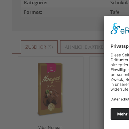
Kategorie:
Schokol
Format:
Tafel
ZUBEHÖR
9
ÄHNLICHE ARTIKEL
KUND
Viba Nougat-
Viba Noug