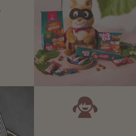
N
Zartbitter-
Richtige für
 Sie sich