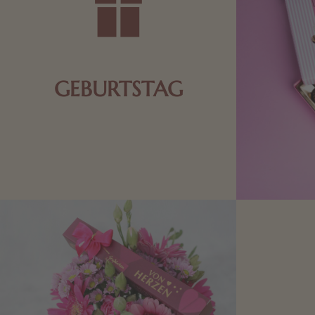
GEBURTSTAG
Schokolade oder Nougat geht immer!
Kleine Geschenke zum Geburtstag um
den Liebsten eine Freude zu bereiten,
finden Sie hier.