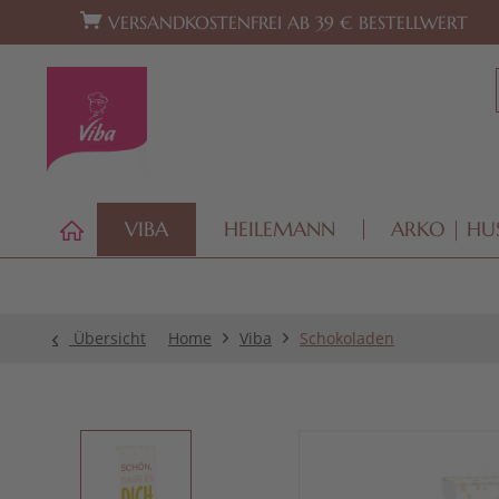
Zur Hauptnavigation springen
Zum Footer springen
VERSANDKOSTENFREI AB 39 € BESTELLWERT
VIBA
HEILEMANN
ARKO | HU
Übersicht
Home
Viba
Schokoladen