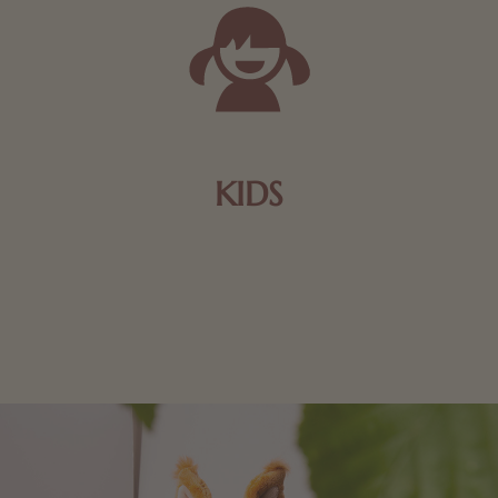
KIDS
Schokolade und Nougat lassen Kinderherzen höher
schlagen! Als Tierfiguren oder in kindlicher
Verpackung, hier finden Sie mehr.