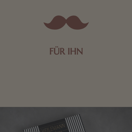
FÜR IHN
Edle Pralinen oder dunkle Zartbitter-Schokolade sind
genau das Richtige für die Männerwelt. Lassen Sie
sich inspirieren.