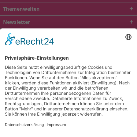
Themenwelten
Newsletter
* Alle Preise inkl. gesetzl. Mehrwertsteuer zzgl.
Versandkosten
und ggf.
Nachnahmegebühren, wenn nicht anders beschrieben
viba.de
4.90
von
5.00
bei
1684
Kundenbewertungen
Kontakt
Versandkosten und Lieferung
Zahlungsarten
FAQ – Häufig gestellte Fragen
Mein Konto
Allgemeine Geschäftsbedingungen
Datenschutz
Impressum
Barrierefreiheit
Cookie-Einstellungen
Widerrufsbelehrung
Vertrag widerrufen