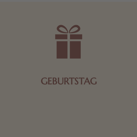
GEBURTSTAG
Schokolade oder Nougat geht immer! Kleine
Geschenke zum Geburtstag um den Liebsten eine
Freude zu bereiten, finden Sie hier.