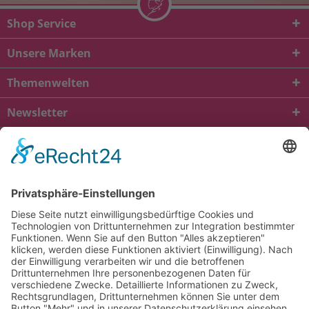
Shop Service
Unsere Marken
Themenwelten
Newsletter
* Alle Preise inkl. gesetzl. Mehrwertsteuer zzgl.
Versandkosten
und ggf.
Nachnahmegebühren, wenn nicht anders beschrieben
viba.de
4.90
von
5.00
bei
1684
Kundenbewertungen
Kontakt
Versandkosten und Lieferung
Zahlungsarten
FAQ – Häufig gestellte Fragen
Mein Konto
Allgemeine Geschäftsbedingungen
Datenschutz
Impressum
Barrierefreiheit
Cookie-Einstellungen
Widerrufsbelehrung