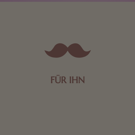
FÜR IHN
Edle Pralinen oder dunkle Zartbitter-Schokolade sind
genau das Richtige für die Männerwelt. Lassen Sie
sich inspirieren.