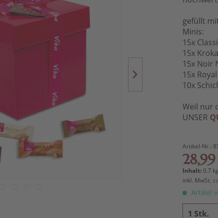
gefüllt m
Minis:
15x Class
15x Kroka
15x Noir 
15x Royal
10x Schic
Weil nur 
UNSER
Q
Artikel-Nr.:
8
28,99
Inhalt:
0.7 kg
inkl. MwSt.
z
Artikel v