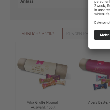
Anlass:
Präsent
ÄHNLICHE ARTIKEL
KUNDEN KAUFTEN AU
Viba Große Nougat-
Viba's Beste, 
Auswahl, 400 g