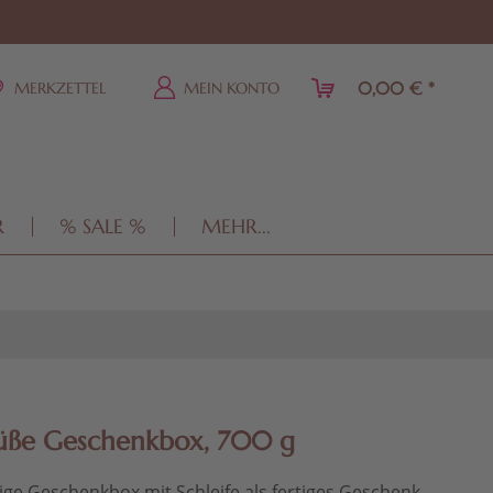
0,00 € *
MERKZETTEL
MEIN KONTO
R
% SALE %
MEHR...
Süße Geschenkbox, 700 g
ge Geschenkbox mit Schleife als fertiges Geschenk