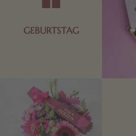
GEBURTSTAG
Schokolade oder Nougat geht immer!
Kleine Geschenke zum Geburtstag um
den Liebsten eine Freude zu bereiten,
finden Sie hier.