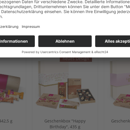
CH
KUNDEN HABEN SICH EBENFALLS ANGESEHEN
neues Design
442,5 g
Geschenkbox "Happy
Geschenkb
Birthday", 435 g