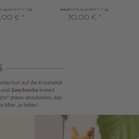
36 kg
(40,76 € * / 1 kg)
Inhalt
0.676 kg
(44,38 € * / 1 kg)
,00 € *
30,00 € *
S
kerlust auf die Kreativität
t und
Geschenke
kreiert
sto“ etwas anzubieten, das
öfter, je lieber!