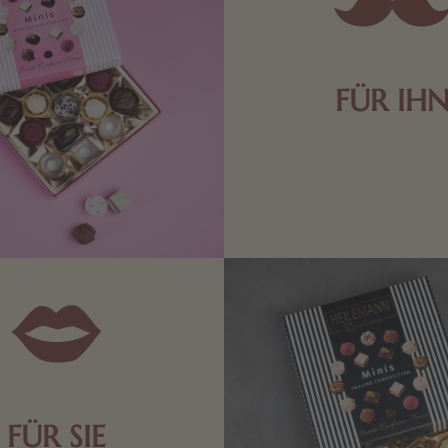
FÜR IH
Edle Pralinen oder dunkle 
Schokolade sind genau das 
die Männerwelt. Lassen
inspirieren.
FÜR SIE