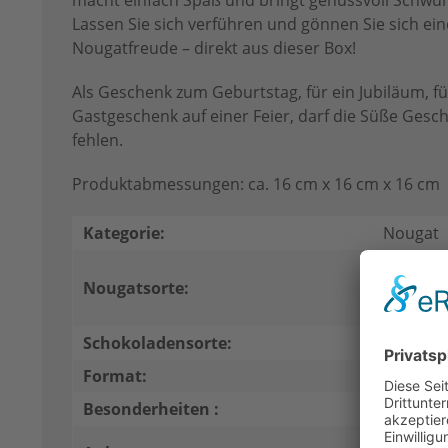
macht einfach Spaß und bringt genussvoll Schwun
Lassen Sie sich verführen und gönnen Sie sich e
Nougatfreude – direkt aus dieser Box!
Als Geschenk zum Geburtstag, für ein Jubiläum, fü
Gastgeschenk auf einer Feier, darf die Süße Gesc
fehlen.
Produktabmessungen: ca. 16 cm x 16 cm x 16 cm
Kategorie:
Nougat
Classic 
Nougatsorte:
Noir Nou
Nougat
Schokoladensorte:
Milchsc
Format:
Minis
Besonderheiten :
ohne Alk
Anbieten