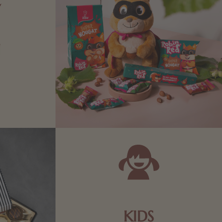
N
Zartbitter-
Richtige für
 Sie sich
KIDS