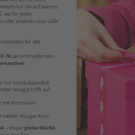
einfach nur darauf warten,
, wo für jeden
st oder anderen eine süße
schenkidee für alle
it 70
zartschmeldenden
vernaschen
:
0
at mit Schokoladenfuß
nder Nougat trifft auf
t mit intensivem
it hellem Nougat-Kern
nk
– dieser
pinke Würfel