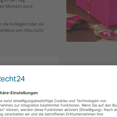
g in den Tag.
inen Moment pure
r die Kollegen oder als
henkbox von Viba nicht
Nougat , Krokant Nougat,
gat, Royal Nougat, Schicht-
hokolade
ohol, von Hand verpackt
 & Teilen, Geburtstag,