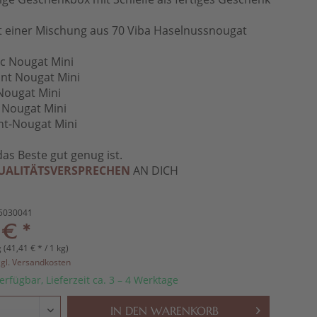
it einer Mischung aus 70 Viba Haselnussnougat
ic Nougat Mini
nt Nougat Mini
Nougat Mini
 Nougat Mini
ht-Nougat Mini
das Beste gut genug ist.
UALITÄTSVERSPRECHEN
AN DICH
5030041
 € *
 (41,41 € * / 1 kg)
zgl. Versandkosten
erfügbar, Lieferzeit ca. 3 – 4 Werktage
IN DEN
WARENKORB