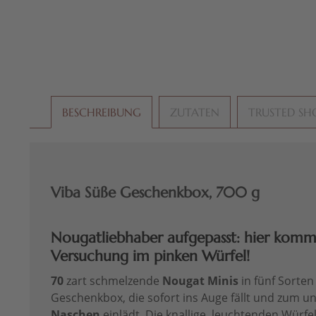
BESCHREIBUNG
ZUTATEN
TRUSTED SH
Viba Süße Geschenkbox, 700 g
Nougatliebhaber aufgepasst: hier kommt
Versuchung im pinken Würfel!
70
zart schmelzende
Nougat Minis
in fünf Sorten 
Geschenkbox, die sofort ins Auge fällt und zum u
Naschen
einlädt. Die knallige, leuchtenden Würfe