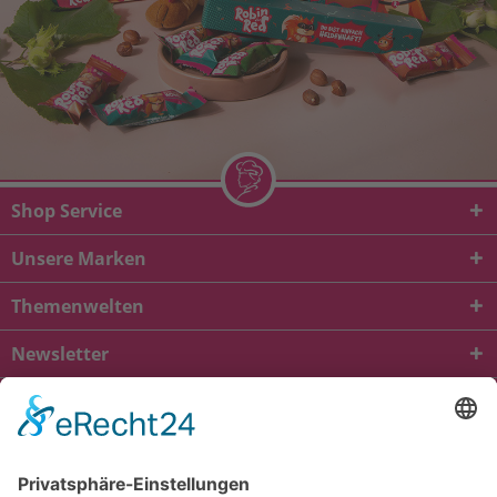
Shop Service
Unsere Marken
Themenwelten
Newsletter
* Alle Preise inkl. gesetzl. Mehrwertsteuer zzgl.
Versandkosten
und ggf.
Nachnahmegebühren, wenn nicht anders beschrieben
viba.de
4.90
von
5.00
bei
1684
Kundenbewertungen