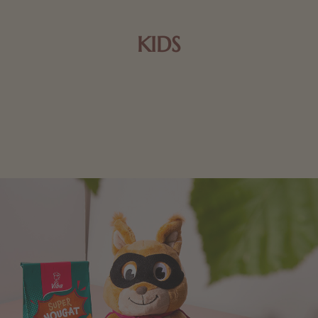
KIDS
Schokolade und Nougat lassen Kinderherzen höher
schlagen! Als Tierfiguren oder in kindlicher
Verpackung, hier finden Sie mehr.