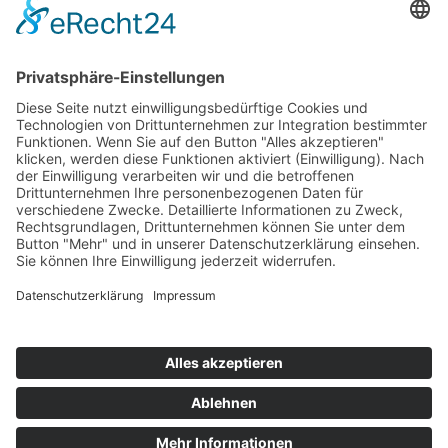
* Alle Preise inkl. gesetzl. Mehrwertsteuer zzgl.
Versandkosten
und ggf.
Nachnahmegebühren, wenn nicht anders beschrieben
viba.de
4.90
von
5.00
bei
1685
Kundenbewertungen
Kontakt
Versandkosten und Lieferung
Zahlungsarten
FAQ – Häufig gestellte Fragen
Mein Konto
Allgemeine Geschäftsbedingungen
Datenschutz
Impressum
Barrierefreiheit
Cookie-Einstellungen
Widerrufsbelehrung
Vertrag widerrufen
X