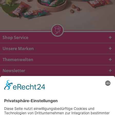
Shop Service
Unsere Marken
Themenwelten
Newsletter
* Alle Preise inkl. gesetzl. Mehrwertsteuer zzgl.
Versandkosten
und ggf.
Nachnahmegebühren, wenn nicht anders beschrieben
viba.de
4.90
von
5.00
bei
1685
Kundenbewertungen
Kontakt
Versandkosten und Lieferung
Zahlungsarten