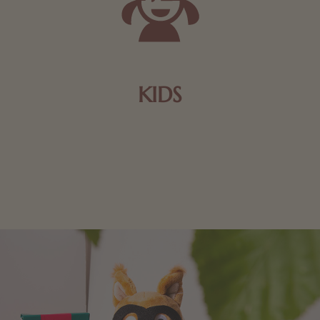
KIDS
Schokolade und Nougat lassen Kinderherzen höher
schlagen! Als Tierfiguren oder in kindlicher
Verpackung, hier finden Sie mehr.