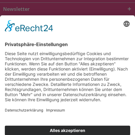
Newsletter
* Alle Preise inkl. gesetzl. Mehrwertsteuer zzgl.
Versandkosten
und ggf.
Nachnahmegebühren, wenn nicht anders beschrieben
viba.de
4.90
von
5.00
bei
1685
Kundenbewertungen
Kontakt
Versandkosten und Lieferung
Zahlungsarten
FAQ – Häufig gestellte Fragen
Mein Konto
Allgemeine Geschäftsbedingungen
Datenschutz
Impressum
Barrierefreiheit
Cookie-Einstellungen
Widerrufsbelehrung
Vertrag widerrufen