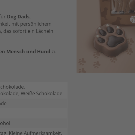
 für
Dog Dads
,
mkeit mit persönlichem
, das sofort ein Lächeln
hen Mensch und Hund
zu
Schokolade,
hokolade, Weiße Schokolade
ade
kohol
ag, Kleine Aufmerksamkeit,