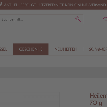
AKTUELL ERFOLGT HITZEBEDINGT KEIN ONLINE-VERSAND
SSEL
GESCHENKE
NEUHEITEN
SOMME
Heile
70 g