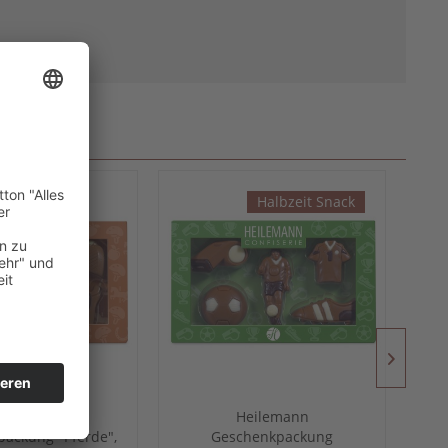
Halbzeit Snack
eilemann
Heilemann
ackung "Pferde",
Geschenkpackung