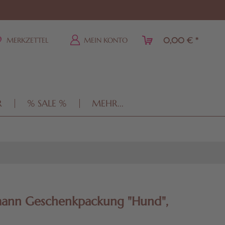
0,00 € *
MERKZETTEL
MEIN KONTO
R
% SALE %
MEHR...
mann Geschenkpackung "Hund",