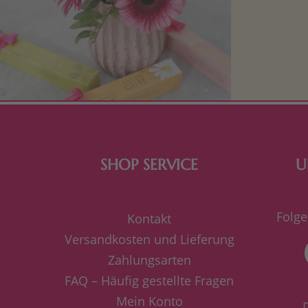
Mit kleine
bereiten. Je
süße Kle
SHOP SERVICE
U
Folge
Kontakt
Versandkosten und Lieferung
Zahlungsarten
FAQ – Häufig gestellte Fragen
Mein Konto