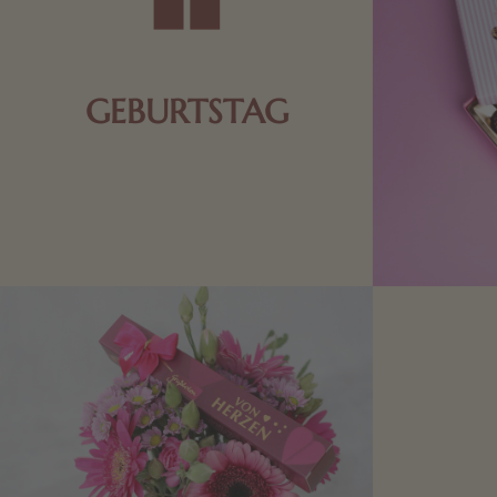
GEBURTSTAG
Schokolade oder Nougat geht immer!
Kleine Geschenke zum Geburtstag um
den Liebsten eine Freude zu bereiten,
finden Sie hier.