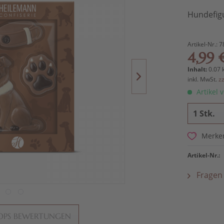
Hundefig
Artikel-Nr.:
7
4,99 
Inhalt:
0.07 
inkl. MwSt.
z
Artikel v
Merke
Artikel-Nr.:
Fragen 
OPS BEWERTUNGEN