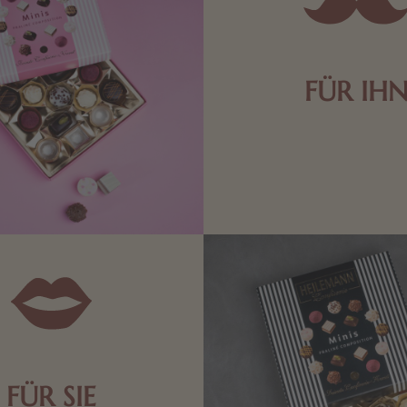
FÜR IH
Edle Pralinen oder dunkle 
Schokolade sind genau das 
die Männerwelt. Lassen
inspirieren.
FÜR SIE