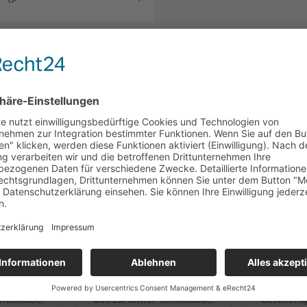
CH
KUNDEN HABEN SICH EBENFALLS ANGESEHEN
enzungen
Heilemann Katzenzungen
H
chokolade,
aus Zartbitter-Schokolade,
Geschenkp