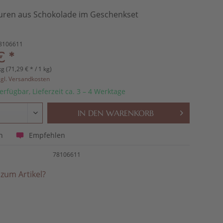
uren aus Schokolade im Geschenkset
8106611
€ *
kg (71,29 € * / 1 kg)
zgl. Versandkosten
erfügbar, Lieferzeit ca. 3 – 4 Werktage
IN DEN
WARENKORB
Empfehlen
n
78106611
zum Artikel?