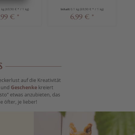
100 g
"Fußball", 100 g
1 kg
(69,90 € * / 1 kg)
Inhalt
0.1 kg
(69,90 € * / 1 kg)
,99 € *
6,99 € *
S
kerlust auf die Kreativität
t und
Geschenke
kreiert
sto“ etwas anzubieten, das
öfter, je lieber!