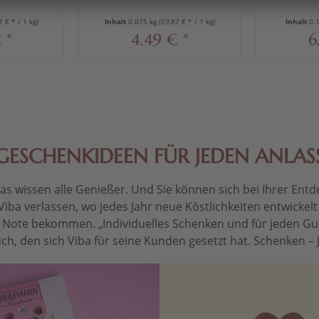
75 g
7 € * / 1 kg)
Inhalt
0.075 kg
(59,87 € * / 1 kg)
Inhalt
0.
 *
4,49 € *
6
GESCHENKIDEEN FÜR JEDEN ANLAS
 wissen alle Genießer. Und Sie können sich bei Ihrer Entdec
Viba verlassen, wo jedes Jahr neue Köstlichkeiten entwickel
le Note bekommen. „Individuelles Schenken und für jeden Gu
ch, den sich Viba für seine Kunden gesetzt hat. Schenken – Je 