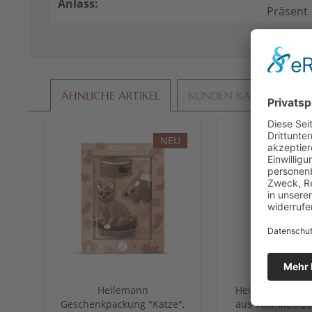
Anlass:
Präsent
ÄHNLICHE ARTIKEL
KUNDEN KAUFTEN AU
NEU
Heilemann
Heilemann Katz
Geschenkpackung "Katze",
aus Vollmilch-S