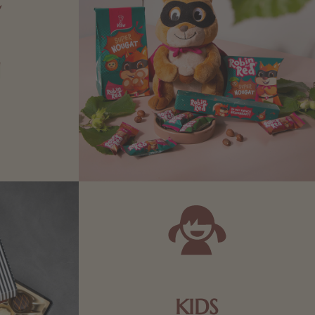
N
Zartbitter-
Richtige für
 Sie sich
KIDS