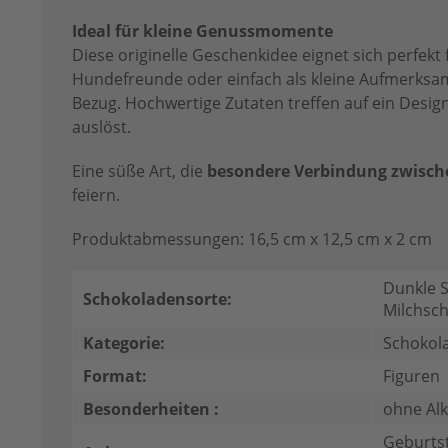
Ideal für kleine Genussmomente
Diese originelle Geschenkidee eignet sich perfekt
Hundefreunde oder einfach als kleine Aufmerksa
Bezug. Hochwertige Zutaten treffen auf ein Design
auslöst.
Eine süße Art, die
besondere Verbindung zwisc
feiern.
Produktabmessungen: 16,5 cm x 12,5 cm x 2 cm
Dunkle 
Schokoladensorte:
Milchsc
Kategorie:
Schokol
Format:
Figuren
Besonderheiten :
ohne Al
Geburtst