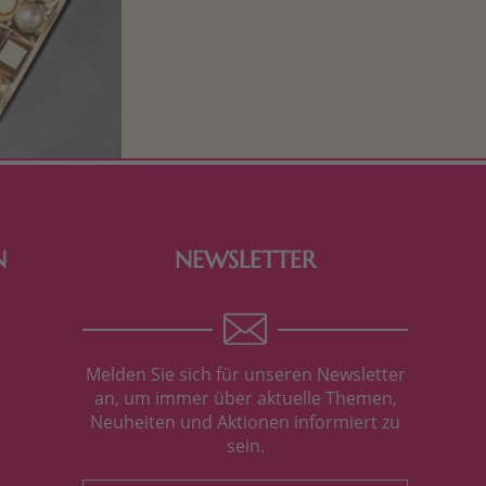
Schokolade und Nougat lassen
Kinderherzen höher schlagen! Als
Tierfiguren oder in kindlicher
Verpackung, hier finden Sie mehr.
N
NEWSLETTER
Melden Sie sich für unseren Newsletter
an, um immer über aktuelle Themen,
Neuheiten und Aktionen informiert zu
sein.