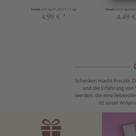
70 g
75 g
Inhalt
0.07 kg
(71,29 € * / 1 kg)
Inhalt
0.075 kg
(59,8
4,99 € *
4,49 €
Schenken macht Freude. Das
und die Erfahrung von 
werden, die eine liebevol
ist unser Anspru