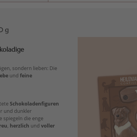
0 g
koladige
ögen, sondern lieben: Die
iebe
und
feine
ltete
Schokoladenfiguren
er und dunkler
e spiegeln die enge
reu
,
herzlich
und
voller