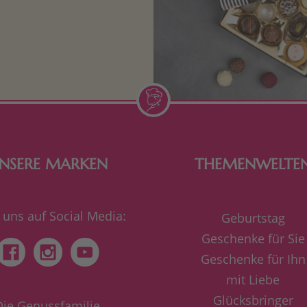
n Aufmerksamkeiten Freude
de Frau freut sich über eine
inigkeit aus Nougat oder
Schokolade.
NSERE MARKEN
THEMENWELTE
 uns auf Social Media:
Geburtstag
Geschenke für Sie
Geschenke für Ihn
mit Liebe
Glücksbringer
Die Genussfamilie