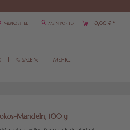
0,00 € *
MERKZETTEL
MEIN KONTO
R
% SALE %
MEHR...
Kokos-Mandeln, 100 g
 Mandeln in weißer Schokolade dragiert mit