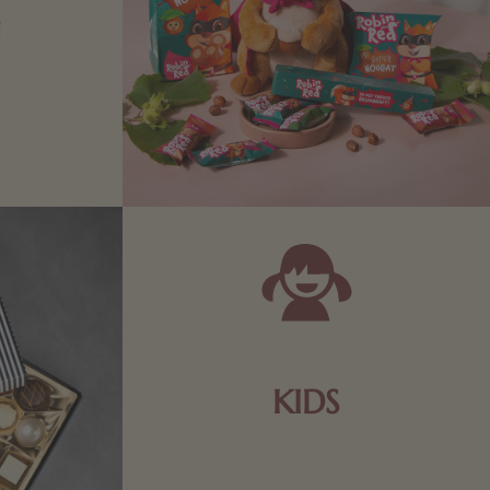
N
Zartbitter-
Richtige für
 Sie sich
KIDS
Schokolade und Nougat lassen