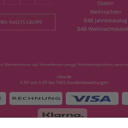
Ostern
Weihnachten
B4B Jahreskatalog
IBA SWEETS GRUPPE
B4B Weihnachtskata
etzl. Mehrwertsteuer zzgl.
Versandkosten
und ggf. Nachnahmegebühren, wenn nic
viba.de
4.90
von
5.00
bei
1685
Kundenbewertungen