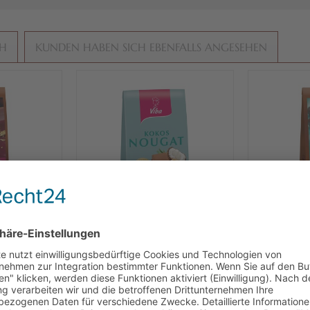
CH
KUNDEN HABEN SICH EBENFALLS ANGESEHEN
eln, 100 g
Viba Kokos Nougat Beutel,
Viba Cho
100 g
€ * / 1 kg)
Inhalt
0.1 kg
(39,90 € * / 1 kg)
Inhalt
0.
 *
3,99 € *
3