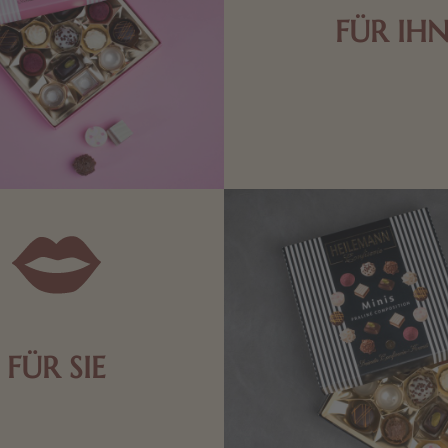
FÜR IH
Edle Pralinen oder dunkle 
Schokolade sind genau das 
die Männerwelt. Lassen
inspirieren.
FÜR SIE
n Aufmerksamkeiten Freude