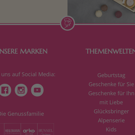
de Frau freut sich über eine
inigkeit aus Nougat oder
Schokolade.
NSERE MARKEN
THEMENWELTE
 uns auf Social Media:
Geburtstag
Geschenke für Sie
Geschenke für Ihn
mit Liebe
Glücksbringer
Die Genussfamilie
Alpenserie
Kids