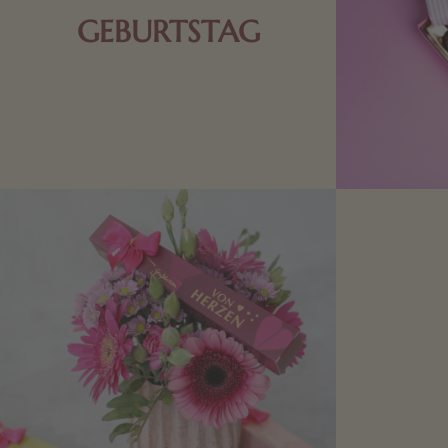
GEBURTSTAG
Schokolade oder Nougat geht immer!
Kleine Geschenke zum Geburtstag um
den Liebsten eine Freude zu bereiten,
finden Sie hier.
Mit kleine