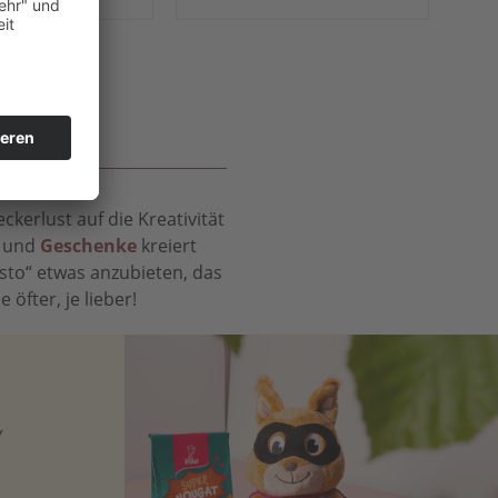
S
kerlust auf die Kreativität
t und
Geschenke
kreiert
sto“ etwas anzubieten, das
öfter, je lieber!