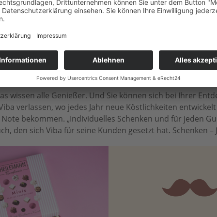
GESCHENKIDEEN FÜR JEDEN ANLAS
 wissen alle Genießer. Und Sie können sich bei Ihrer Entdec
Viba verlassen, wo jedes Jahr neue Köstlichkeiten entwickel
le Note bekommen. „Individuelles Schenken und für jeden Gu
ch, den sich Viba für seine Kunden gesetzt hat. Schenken – Je 