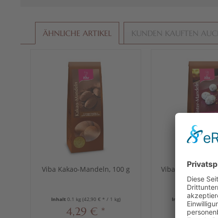
ÄHNLICHE ARTIKEL
KUNDEN KAUFTEN AU
Viba Kakao-Mandeln, 100 g
Viba Winter-Mand
Inhalt
0.1 kg
(42,90 € * / 1 kg)
Inhalt
0.1 kg
(42,90 
4,29 € *
4,29 €