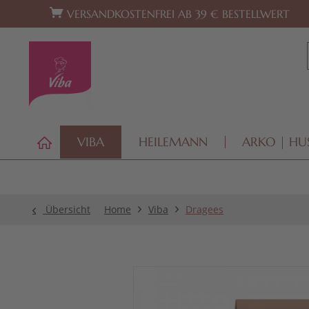
Zur Hauptnavigation springen
Zum Footer springen
VERSANDKOSTENFREI AB 39 € BESTELLWERT
VIBA
HEILEMANN
ARKO | HU
Übersicht
Home
Viba
Dragees