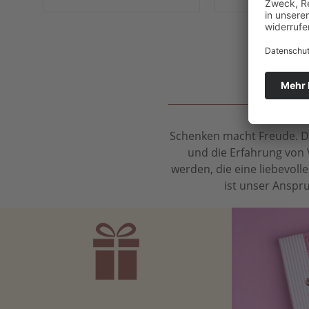
Schenken macht Freude. Das
und die Erfahrung von 
werden, die eine liebevol
ist unser Anspru