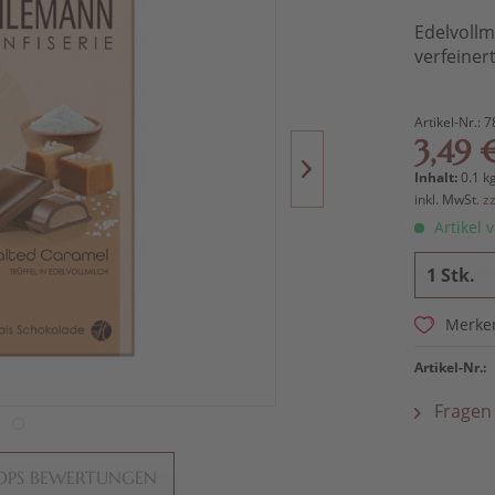
Edelvollm
verfeiner
Artikel-Nr.:
7
3,49 
Inhalt:
0.1 kg
inkl. MwSt.
z
Artikel v
Merke
Artikel-Nr.:
Fragen 
OPS BEWERTUNGEN