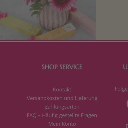
Mit kleine
bereiten. Je
süße Kle
SHOP SERVICE
U
Folge
Kontakt
Versandkosten und Lieferung
Zahlungsarten
FAQ – Häufig gestellte Fragen
Mein Konto