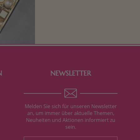
Schokolade und Nougat lassen
Kinderherzen höher schlagen! Als
Tierfiguren oder in kindlicher
Verpackung, hier finden Sie mehr.
N
NEWSLETTER
Melden Sie sich für unseren Newsletter
an, um immer über aktuelle Themen,
Neuheiten und Aktionen informiert zu
sein.