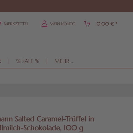
0,00 € *
MERKZETTEL
MEIN KONTO
R
% SALE %
MEHR...
ann Salted Caramel-Trüffel in
llmilch-Schokolade, 100 g