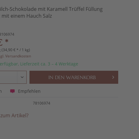
ilch-Schokolade mit Karamell Trüffel Füllung
t mit einem Hauch Salz
8106974
€ *
 (34,90 € * / 1 kg)
zgl. Versandkosten
erfügbar, Lieferzeit ca. 3 – 4 Werktage
IN DEN
WARENKORB
Empfehlen
n
78106974
zum Artikel?