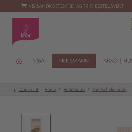
Zur Hauptnavigation springen
Zum Footer springen
VERSANDKOSTENFREI AB 39 € BESTELLWERT
VIBA
HEILEMANN
ARKO | HU
Übersicht
Home
Heilemann
Tafelschokoladen