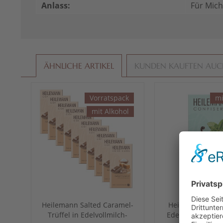
Anlass:
Für Mich
ÄHNLICHE ARTIKEL
KUNDEN KAUFTEN AU
Vorratspack
mi
mit Alkohol
Heilemann Salted Caramel-
Heilemann Pfeff
Trüffel in Edelvollmilch-
Edelbitter-Schok