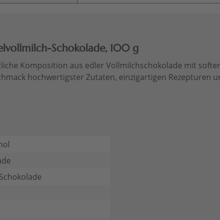
elvollmilch-Schokolade, 100 g
stliche Komposition aus edler Vollmilchschokolade mit softem
schmack hochwertigster Zutaten, einzigartigen Rezepturen 
hol
ade
 Schokolade