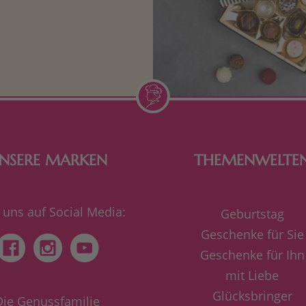
n Aufmerksamkeiten Freude
de Frau freut sich über eine
inigkeit aus Nougat oder
Schokolade.
NSERE MARKEN
THEMENWELTE
 uns auf Social Media:
Geburtstag
Geschenke für Sie
Geschenke für Ihn
mit Liebe
Glücksbringer
Die Genussfamilie