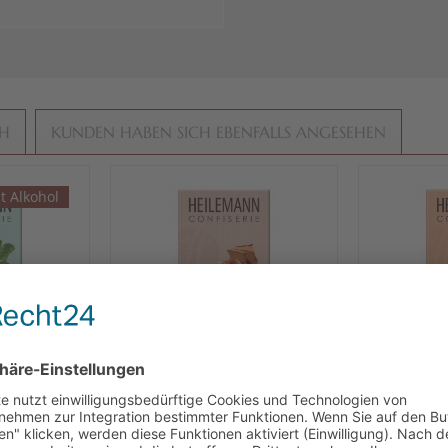
CH
KUNDEN HABEN SICH EBENFALLS ANGESEHEN
t Alkohol
erminz in
Heilemann Gianduja-
Heileman
olade, 100
Nougat mit Krokant in
Nougat i