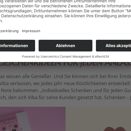
Edelvollmilch-Schokolade,
Schok
100 g
€ * / 1 kg)
Inhalt
0.1 kg
(34,90 € * / 1 kg)
Inhalt
0.
 *
3,49 € *
3
GESCHENKIDEEN FÜR JEDEN ANLAS
 wissen alle Genießer. Und Sie können sich bei Ihrer Entdec
Viba verlassen, wo jedes Jahr neue Köstlichkeiten entwickel
le Note bekommen. „Individuelles Schenken und für jeden Gu
ch, den sich Viba für seine Kunden gesetzt hat. Schenken – Je 