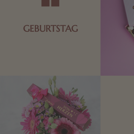
GEBURTSTAG
Schokolade oder Nougat geht immer!
Kleine Geschenke zum Geburtstag um
den Liebsten eine Freude zu bereiten,
finden Sie hier.