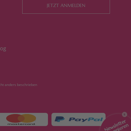
JETZT ANMELDEN
log
ht anders beschrieben
X
Newsletter
abonnieren