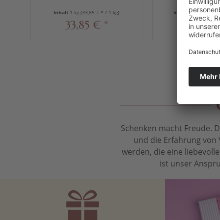
Schokolade, 10 x 100 g
g
Inhalt
1 kg
(33,85 € * / 1 kg)
Inhalt
0.1 kg
(34,90 
33,85 € *
3,49 €
Schenken macht Freude. Das
und die Erfahrung von 
werden, die eine liebevol
ist unser Anspru