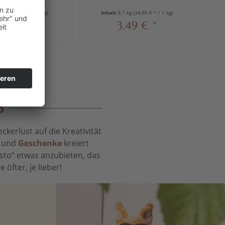
olade, 100 g
g
1 kg
(34,90 € * / 1 kg)
Inhalt
0.1 kg
(34,90 € * / 1 kg)
,49 € *
3,49 € *
S
kerlust auf die Kreativität
t und
Geschenke
kreiert
sto“ etwas anzubieten, das
öfter, je lieber!