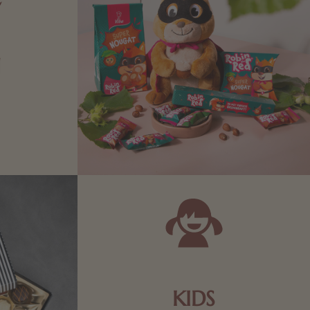
N
Zartbitter-
Richtige für
 Sie sich
KIDS