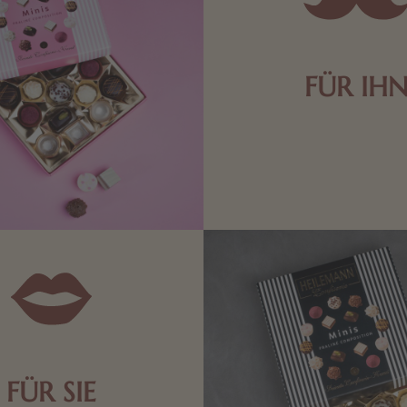
FÜR IH
Edle Pralinen oder dunkle 
Schokolade sind genau das 
die Männerwelt. Lassen
inspirieren.
FÜR SIE