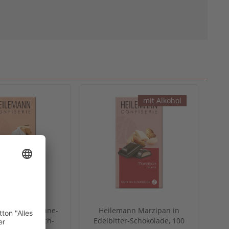
mit Alkohol
n Mandel-Sahne-
Heilemann Marzipan in
n Edelvollmilch-
Edelbitter-Schokolade, 100