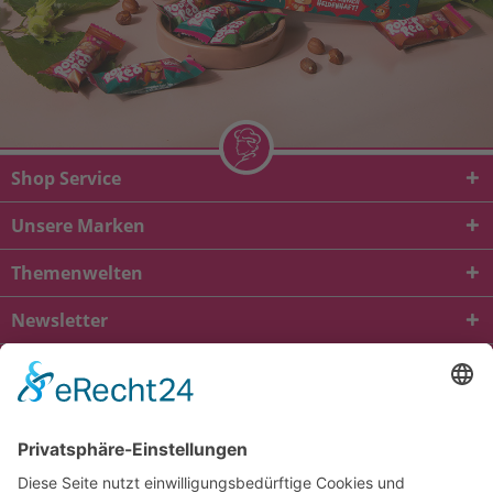
Shop Service
Unsere Marken
Themenwelten
Newsletter
* Alle Preise inkl. gesetzl. Mehrwertsteuer zzgl.
Versandkosten
und ggf.
Nachnahmegebühren, wenn nicht anders beschrieben
viba.de
4.90
von
5.00
bei
1685
Kundenbewertungen