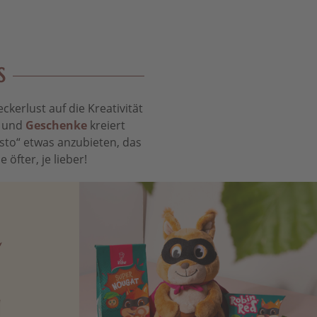
S
kerlust auf die Kreativität
t und
Geschenke
kreiert
sto“ etwas anzubieten, das
öfter, je lieber!
N