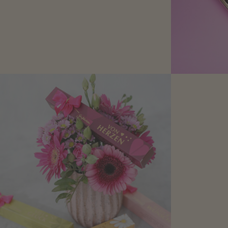
Schokolade oder Nougat geht immer!
Kleine Geschenke zum Geburtstag um
den Liebsten eine Freude zu bereiten,
finden Sie hier.
Mit kleine
bereiten. Je
süße Kle