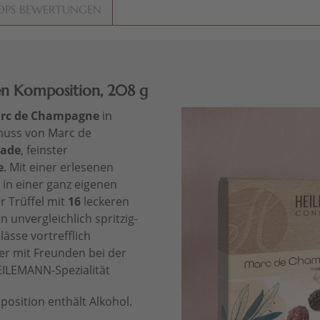
OPS BEWERTUNGEN
n Komposition, 208 g
rc de Champagne
in
nuss von Marc de
lade
, feinster
e
. Mit einer erlesenen
in einer ganz eigenen
r Trüffel mit
16
leckeren
en unvergleichlich spritzig-
lässe vortrefflich
er mit Freunden bei der
EILEMANN-Spezialität
sition enthält Alkohol.