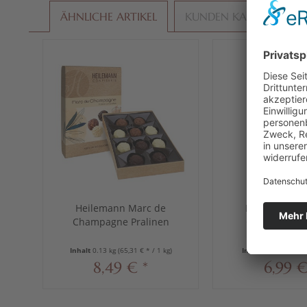
ÄHNLICHE ARTIKEL
KUNDEN KAUFTEN AU
Heilemann Marc de
Heilemann M
Champagne Pralinen
Champagne T
Komposition, 130 g
Variation, 
Inhalt
0.13 kg
(65,31 € * / 1 kg)
Inhalt
0.1 kg
(69,90 
8,49 € *
6,99 €