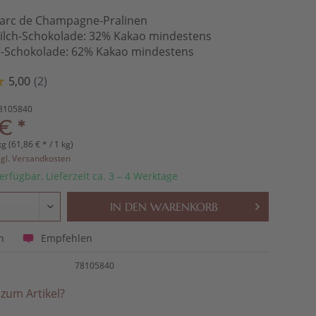
Marc de Champagne-Pralinen
milch-Schokolade: 32% Kakao mindestens
er-Schokolade: 62% Kakao mindestens
8105840
€ *
kg (61,86 € * / 1 kg)
zgl. Versandkosten
erfügbar, Lieferzeit ca. 3 – 4 Werktage
IN DEN
WARENKORB
Empfehlen
n
78105840
zum Artikel?