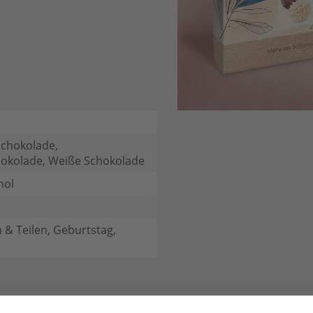
Schokolade,
hokolade, Weiße Schokolade
hol
 & Teilen, Geburtstag,