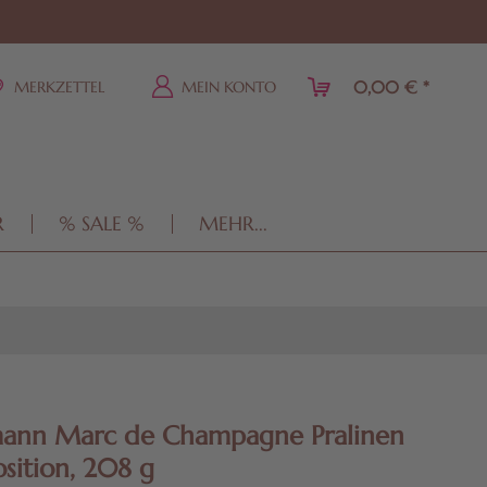
0,00 € *
MERKZETTEL
MEIN KONTO
R
% SALE %
MEHR...
mann Marc de Champagne Pralinen
ition, 208 g