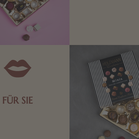
Edle Pralinen oder dunkle 
Schokolade sind genau das 
die Männerwelt. Lassen
inspirieren.
FÜR SIE
n Aufmerksamkeiten Freude
de Frau freut sich über eine
inigkeit aus Nougat oder