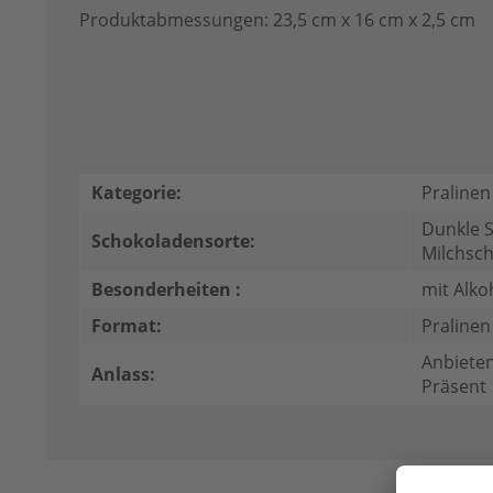
Produktabmessungen: 23,5 cm x 16 cm x 2,5 cm
Kategorie:
Pralinen
Dunkle 
Schokoladensorte:
Milchsc
Besonderheiten :
mit Alko
Format:
Pralinen
Anbieten
Anlass:
Präsent