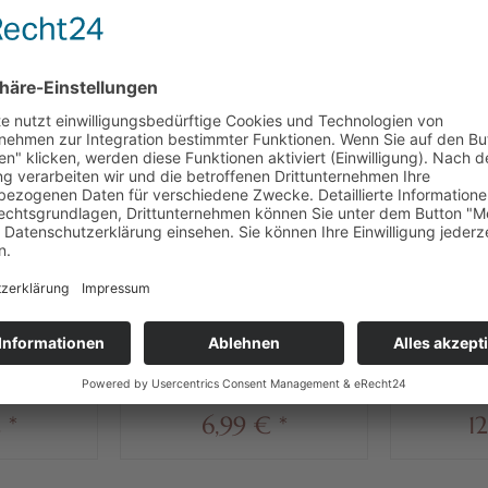
CH
KUNDEN HABEN SICH EBENFALLS ANGESEHEN
arc de
Heilemann Marc de
Heilemann
rüffel
Champagne Trüffel weiß,
Pralinen 
100 g
100 g
€ * / 1 kg)
Inhalt
0.1 kg
(69,90 € * / 1 kg)
Inhalt
0.
 *
6,99 € *
1