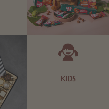
Zartbitter-
Richtige für
 Sie sich
KIDS
Schokolade und Nougat lassen
Kinderherzen höher schlagen! Als
Tierfiguren oder in kindlicher