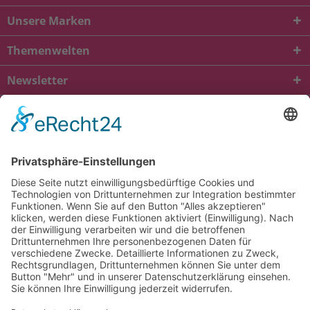
Unsere Marken
Themenwelten
Newsletter
* Alle Preise inkl. gesetzl. Mehrwertsteuer zzgl.
Versandkosten
und ggf.
Nachnahmegebühren, wenn nicht anders beschrieben
viba.de
4.90
von
5.00
bei
1685
Kundenbewertungen
Kontakt
Versandkosten und Lieferung
Zahlungsarten
FAQ – Häufig gestellte Fragen
Mein Konto
Allgemeine Geschäftsbedingungen
Datenschutz
Impressum
Barrierefreiheit
Cookie-Einstellungen
Widerrufsbelehrung
Vertrag widerrufen