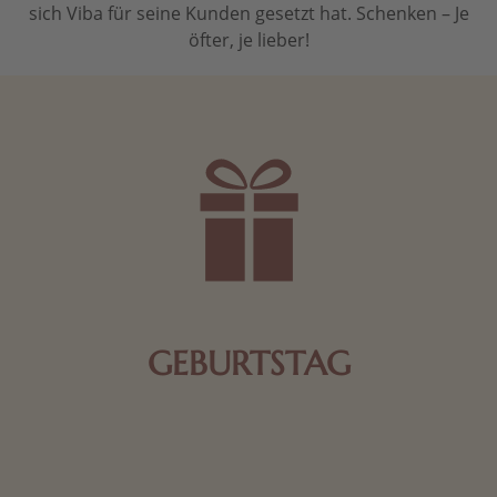
sich Viba für seine Kunden gesetzt hat. Schenken – Je
öfter, je lieber!
GEBURTSTAG
Schokolade oder Nougat geht immer! Kleine
Geschenke zum Geburtstag um den Liebsten eine
Freude zu bereiten, finden Sie hier.