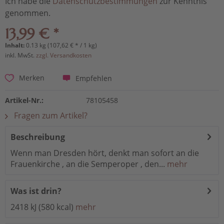
Ich habe die
Datenschutzbestimmungen
zur Kenntnis
genommen.
13,99 € *
Inhalt:
0.13 kg (107,62 € * / 1 kg)
inkl. MwSt.
zzgl. Versandkosten
Empfehlen
Merken
Artikel-Nr.:
78105458
Fragen zum Artikel?
Beschreibung
Wenn man Dresden hört, denkt man sofort an die
Frauenkirche , an die Semperoper , den...
mehr
Was ist drin?
2418 kJ (580 kcal)
mehr