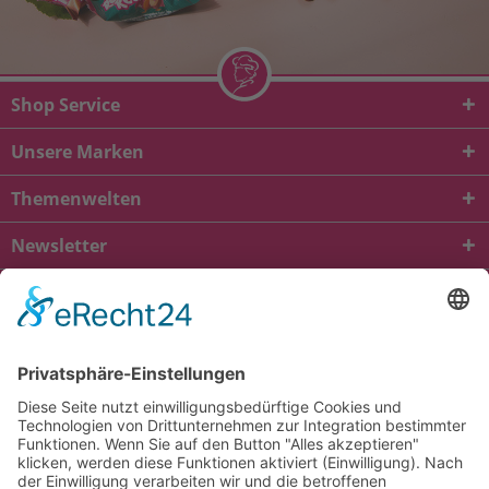
Shop Service
Unsere Marken
Themenwelten
Newsletter
* Alle Preise inkl. gesetzl. Mehrwertsteuer zzgl.
Versandkosten
und ggf.
Nachnahmegebühren, wenn nicht anders beschrieben
viba.de
4.90
von
5.00
bei
1685
Kundenbewertungen
Kontakt
Versandkosten und Lieferung
Zahlungsarten
FAQ – Häufig gestellte Fragen
Mein Konto