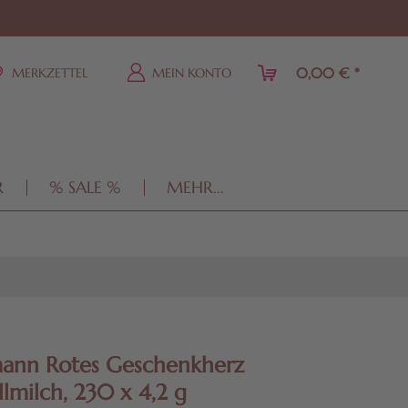
0,00 € *
MERKZETTEL
MEIN KONTO
R
% SALE %
MEHR...
mann Rotes Geschenkherz
llmilch, 230 x 4,2 g