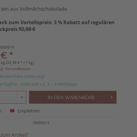
rzen aus Vollmilchschokolade
ack zum Vorteilspreis: 3 % Rabatt auf regulären
ückpreis
92,00 €
8000619
 € *
 kg (92,38 € * / 1 kg)
zgl. Versandkosten
ostenfreie Lieferung!
erfügbar, Lieferzeit ca. 3 – 4 Werktage
IN DEN
WARENKORB
Empfehlen
n
78000619
zum Artikel?