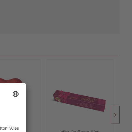
emann Rotes
Viba Grußbote "Von