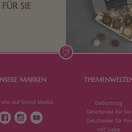
FÜR SIE
n Aufmerksamkeiten Freude
de Frau freut sich über eine
inigkeit aus Nougat oder
Schokolade.
NSERE MARKEN
THEMENWELTE
 uns auf Social Media:
Geburtstag
Geschenke für Sie
Geschenke für Ihn
mit Liebe