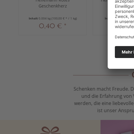
Geschenkherz
fach sortiert
Edelvollmilch, 4,2 g
Inhalt
0.004 kg
(100,00 € * / 1 kg)
Inhalt
0.03 kg
(49,67
0,40 € *
1,49 €
Schenken macht Freude. Das
und die Erfahrung von 
werden, die eine liebevol
ist unser Anspru