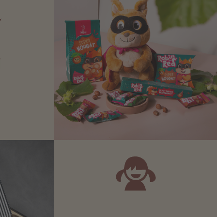
N
Zartbitter-
Richtige für
 Sie sich