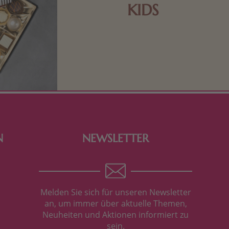
KIDS
Schokolade und Nougat lassen
Kinderherzen höher schlagen! Als
Tierfiguren oder in kindlicher
Verpackung, hier finden Sie mehr.
N
NEWSLETTER
Melden Sie sich für unseren Newsletter
an, um immer über aktuelle Themen,
Neuheiten und Aktionen informiert zu
sein.