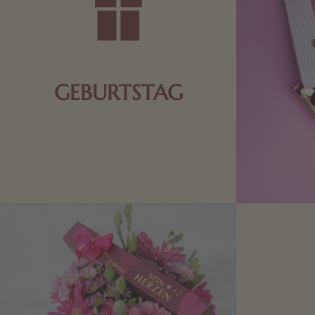
GEBURTSTAG
Schokolade oder Nougat geht immer!
Kleine Geschenke zum Geburtstag um
den Liebsten eine Freude zu bereiten,
finden Sie hier.