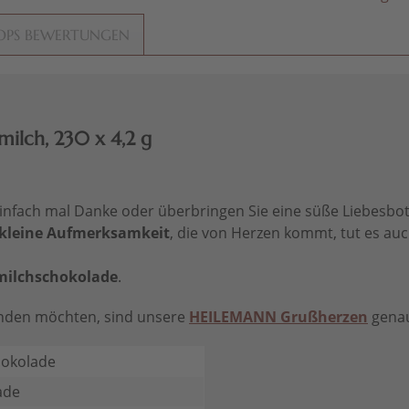
OPS BEWERTUNGEN
ilch, 230 x 4,2 g
 einfach mal Danke oder überbringen Sie eine süße Liebesb
kleine Aufmerksamkeit
, die von Herzen kommt, tut es auch
lmilchschokolade
.
enden möchten, sind unsere
HEILEMANN Grußherzen
genau 
hokolade
ade