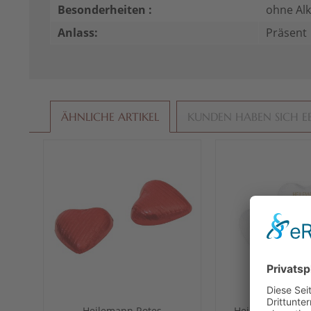
Besonderheiten :
ohne Al
Anlass:
Präsent
ÄHNLICHE ARTIKEL
KUNDEN HABEN SICH E
Heilemann Rotes
Heilemann Gruß