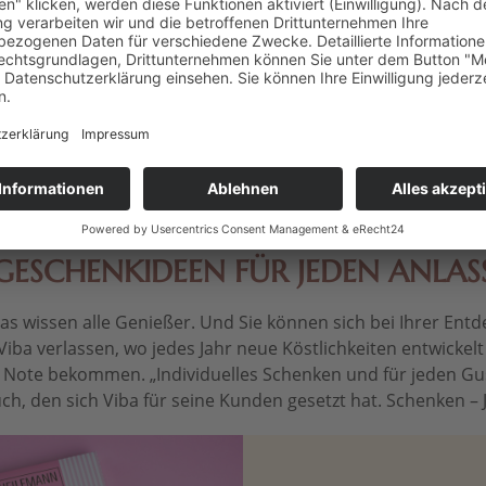
, 30 g
Herzen", 40 g
Ge
Edelv
 € * / 1 kg)
Inhalt
0.04 kg
(99,75 € * / 1 kg)
Inhalt
0.0
 *
3,99 € *
1
GESCHENKIDEEN FÜR JEDEN ANLAS
 wissen alle Genießer. Und Sie können sich bei Ihrer Entdec
Viba verlassen, wo jedes Jahr neue Köstlichkeiten entwickel
le Note bekommen. „Individuelles Schenken und für jeden Gu
ch, den sich Viba für seine Kunden gesetzt hat. Schenken – Je 