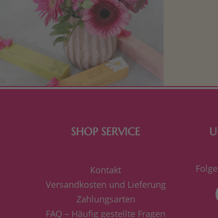
Mit kleine
bereiten. Je
süße Kle
SHOP SERVICE
U
Folge
Kontakt
Versandkosten und Lieferung
Zahlungsarten
FAQ – Häufig gestellte Fragen