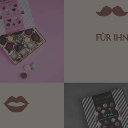
FÜR IH
Edle Pralinen oder dunkle 
Schokolade sind genau das 
die Männerwelt. Lassen
inspirieren.