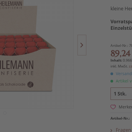
kleine He
Vorratsp
Einzelst
Artikel-Nr.:
7
89,24
Inhalt:
0.966
inkl. MwSt.
z
Versandk
Artikel v
Merke
Artikel-Nr.:
Fragen 