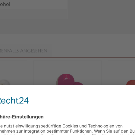
kohol
BENFALLS ANGESEHEN
herzen 3-
Viba Kleiner Gruß "Von
Heil