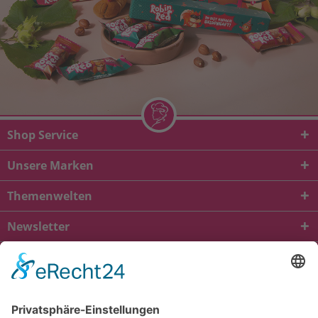
Shop Service
Unsere Marken
Themenwelten
Newsletter
* Alle Preise inkl. gesetzl. Mehrwertsteuer zzgl.
Versandkosten
und ggf.
Nachnahmegebühren, wenn nicht anders beschrieben
viba.de
4.90
von
5.00
bei
1684
Kundenbewertungen