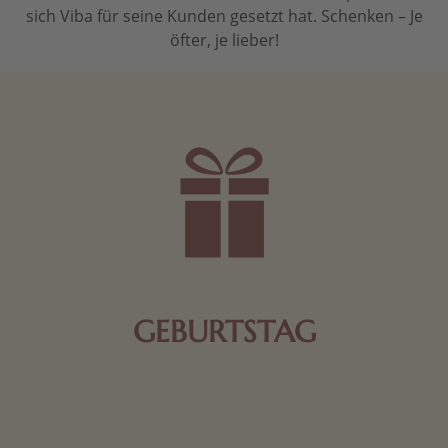
sich Viba für seine Kunden gesetzt hat. Schenken – Je
öfter, je lieber!
GEBURTSTAG
Schokolade oder Nougat geht immer! Kleine
Geschenke zum Geburtstag um den Liebsten eine
Freude zu bereiten, finden Sie hier.