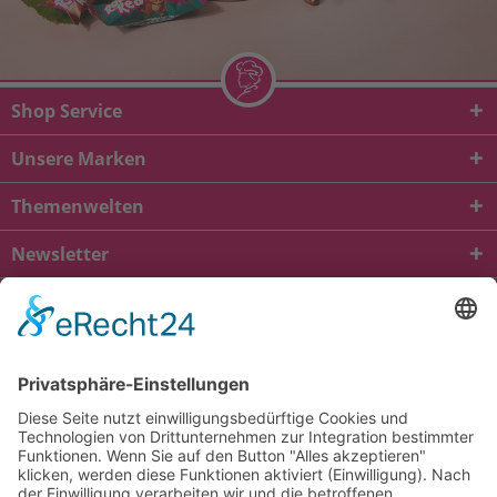
Shop Service
Unsere Marken
Themenwelten
Newsletter
* Alle Preise inkl. gesetzl. Mehrwertsteuer zzgl.
Versandkosten
und ggf.
Nachnahmegebühren, wenn nicht anders beschrieben
viba.de
4.90
von
5.00
bei
1684
Kundenbewertungen
Kontakt
Versandkosten und Lieferung
Zahlungsarten
FAQ – Häufig gestellte Fragen
Mein Konto