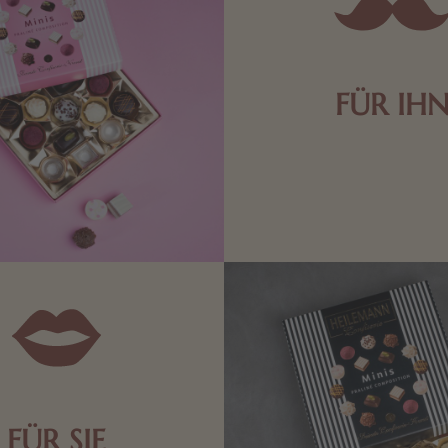
FÜR IH
Edle Pralinen oder dunkle 
Schokolade sind genau das 
die Männerwelt. Lassen
inspirieren.
FÜR SIE