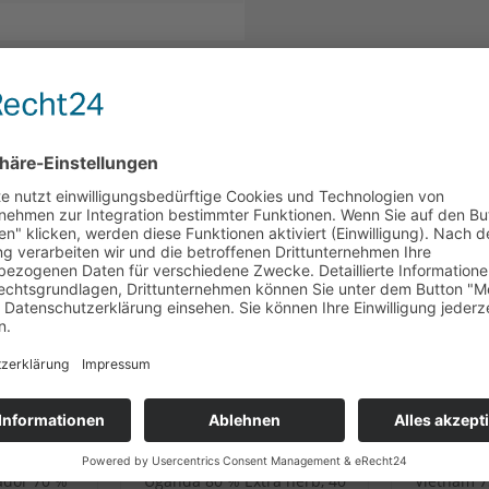
CH
KUNDEN HABEN SICH EBENFALLS ANGESEHEN
prungs-
Heilemann Ursprungs-Stick
Heilemann
ador 70 %
Uganda 80 % Extra herb, 40
Vietnam 7