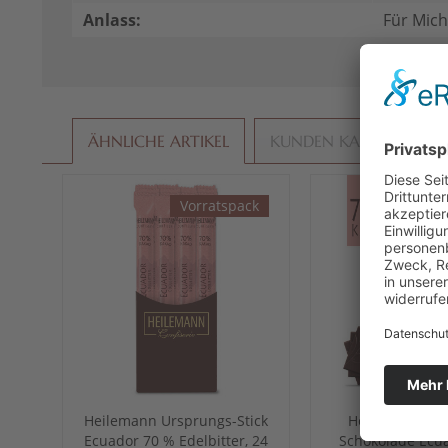
Anlass:
Für Mich
ÄHNLICHE ARTIKEL
KUNDEN KAUFTEN AU
Vorratspack
Heilemann Ursprungs-Stick
Heilemann Urs
Ecuador 70 % Edelbitter, 24
Schokolade Ecu