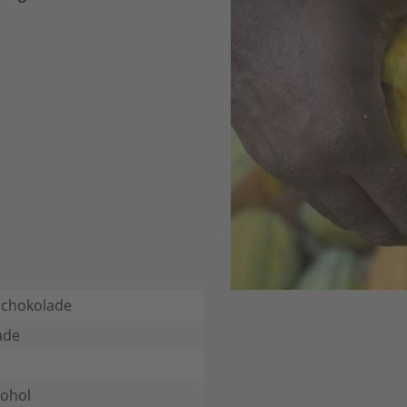
Schokolade
ade
kohol