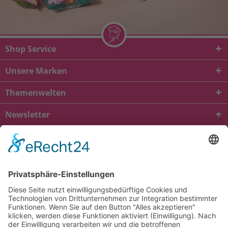
Shop Service
Unsere Marken
Themenwelten
Newsletter
* Alle Preise inkl. gesetzl. Mehrwertsteuer zzgl.
Versandkosten
und ggf.
Nachnahmegebühren, wenn nicht anders beschrieben
viba.de
4.90
von
5.00
bei
1685
Kundenbewertungen
Kontakt
Versandkosten und Lieferung
Zahlungsarten
FAQ – Häufig gestellte Fragen
Mein Konto