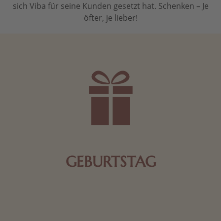
sich Viba für seine Kunden gesetzt hat. Schenken – Je
öfter, je lieber!
GEBURTSTAG
Schokolade oder Nougat geht immer! Kleine
Geschenke zum Geburtstag um den Liebsten eine
Freude zu bereiten, finden Sie hier.