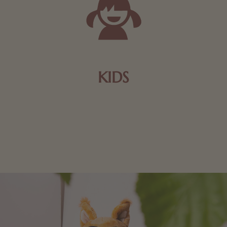
KIDS
Schokolade und Nougat lassen Kinderherzen höher
schlagen! Als Tierfiguren oder in kindlicher
Verpackung, hier finden Sie mehr.