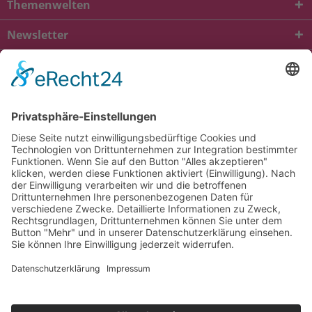
Themenwelten
Newsletter
* Alle Preise inkl. gesetzl. Mehrwertsteuer zzgl.
Versandkosten
und ggf.
Nachnahmegebühren, wenn nicht anders beschrieben
viba.de
4.90
von
5.00
bei
1684
Kundenbewertungen
Kontakt
Versandkosten und Lieferung
Zahlungsarten
FAQ – Häufig gestellte Fragen
Mein Konto
Allgemeine Geschäftsbedingungen
Datenschutz
Impressum
Barrierefreiheit
Cookie-Einstellungen
Widerrufsbelehrung
Vertrag widerrufen