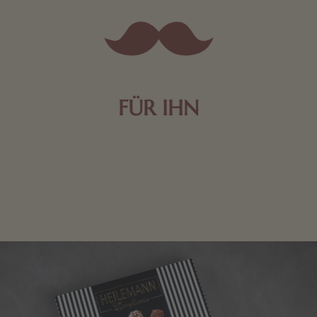
FÜR IHN
Edle Pralinen oder dunkle Zartbitter-Schokolade sind
genau das Richtige für die Männerwelt. Lassen Sie
sich inspirieren.