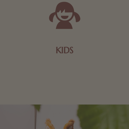
KIDS
Schokolade und Nougat lassen Kinderherzen höher
schlagen! Als Tierfiguren oder in kindlicher
Verpackung, hier finden Sie mehr.