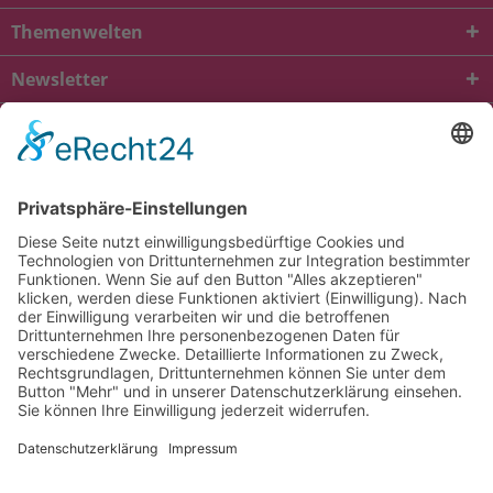
Themenwelten
Newsletter
* Alle Preise inkl. gesetzl. Mehrwertsteuer zzgl.
Versandkosten
und ggf.
Nachnahmegebühren, wenn nicht anders beschrieben
viba.de
4.90
von
5.00
bei
1685
Kundenbewertungen
Kontakt
Versandkosten und Lieferung
Zahlungsarten
FAQ – Häufig gestellte Fragen
Mein Konto
Allgemeine Geschäftsbedingungen
Datenschutz
Impressum
Barrierefreiheit
Cookie-Einstellungen
Widerrufsbelehrung
Vertrag widerrufen