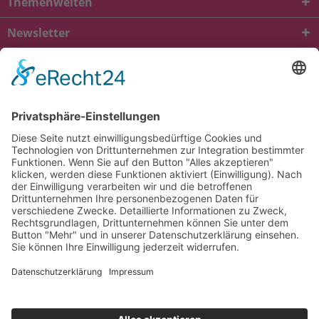
Themenwelten
Newsletter
* Alle Preise inkl. gesetzl. Mehrwertsteuer zzgl.
Versandkosten
und ggf.
Nachnahmegebühren, wenn nicht anders beschrieben
viba.de
4.90
von
5.00
bei
1685
Kundenbewertungen
Kontakt
Versandkosten und Lieferung
Zahlungsarten
FAQ – Häufig gestellte Fragen
Mein Konto
Allgemeine Geschäftsbedingungen
Datenschutz
Impressum
Barrierefreiheit
Cookie-Einstellungen
Widerrufsbelehrung
Vertrag widerrufen