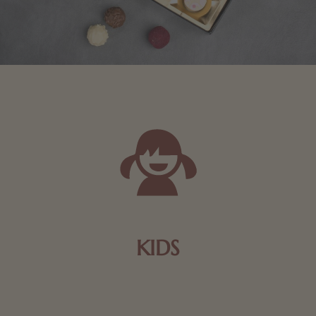
KIDS
Schokolade und Nougat lassen Kinderherzen höher
schlagen! Als Tierfiguren oder in kindlicher