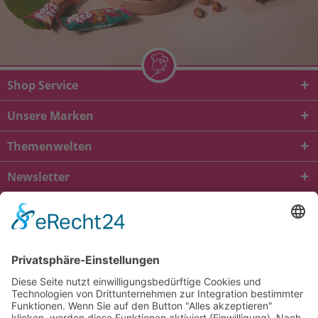
Shop Service
Unsere Marken
Themenwelten
Newsletter
* Alle Preise inkl. gesetzl. Mehrwertsteuer zzgl.
Versandkosten
und ggf.
Nachnahmegebühren, wenn nicht anders beschrieben
viba.de
4.90
von
5.00
bei
1685
Kundenbewertungen
Kontakt
Versandkosten und Lieferung
Zahlungsarten