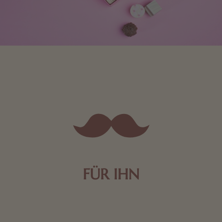
FÜR IHN
Edle Pralinen oder dunkle Zartbitter-Schokolade sind
genau das Richtige für die Männerwelt. Lassen Sie