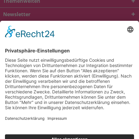
Themenwelten
Newsletter
* Alle Preise inkl. gesetzl. Mehrwertsteuer zzgl.
Versandkosten
und ggf.
Nachnahmegebühren, wenn nicht anders beschrieben
viba.de
4.90
von
5.00
bei
1685
Kundenbewertungen
Kontakt
Versandkosten und Lieferung
Zahlungsarten
FAQ – Häufig gestellte Fragen
Mein Konto
Allgemeine Geschäftsbedingungen
Datenschutz
Impressum
Barrierefreiheit
Cookie-Einstellungen
Widerrufsbelehrung
Vertrag widerrufen