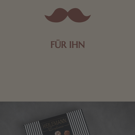
FÜR IHN
Edle Pralinen oder dunkle Zartbitter-Schokolade sind
genau das Richtige für die Männerwelt. Lassen Sie
sich inspirieren.