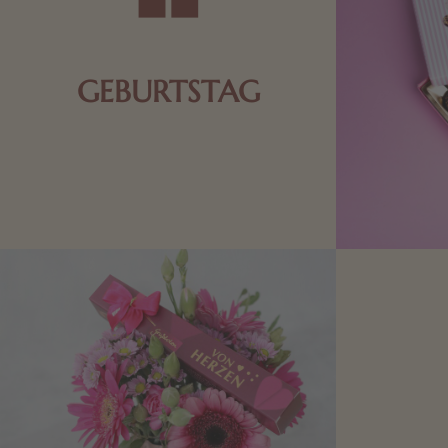
GEBURTSTAG
Schokolade oder Nougat geht immer!
Kleine Geschenke zum Geburtstag um
den Liebsten eine Freude zu bereiten,
finden Sie hier.