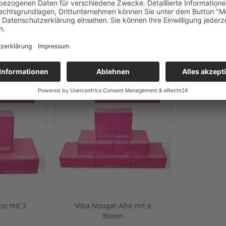
hokolade
CH
KUNDEN HABEN SICH EBENFALLS ANGESEHEN
t 3 Boxen
Abo mit 6 Boxen
bo mit 3
Viba Nougat-Abo mit 6
Boxen