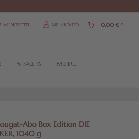
0,00 € *
MERKZETTEL
MEIN KONTO
R
% SALE %
MEHR...
ougat-Abo Box Edition DIE
KER, 1040 g