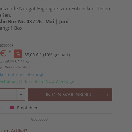
elzende Nougat-Highlights zum Entdecken, Teilen
eßen.
o Box Nr. 03 / 26 - Mai | Juni
ang: 1 Box
5050003
 € *
35,00 € *
(10% gespart)
kg (29,44 € * / 1 kg)
zgl. Versandkosten
ostenfreie Lieferung!
erfügbar, Lieferzeit ca. 3 – 4 Werktage
IN DEN
WARENKORB
Empfehlen
n
85050003
zum Artikel?