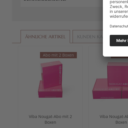
Milchsc
ÄHNLICHE ARTIKEL
KUNDEN KAUFTEN AU
Abo mit 2 Boxen
Abo mi
Viba Nougat-Abo mit 2
Viba Nougat-A
Boxen
Boxen