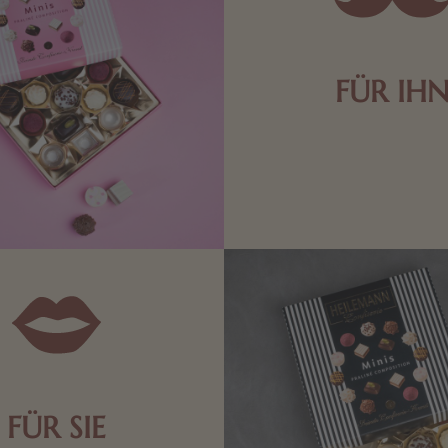
FÜR IH
Edle Pralinen oder dunkle 
Schokolade sind genau das 
die Männerwelt. Lassen
inspirieren.
FÜR SIE