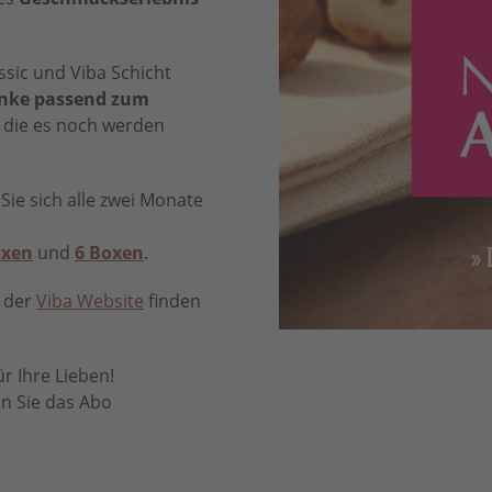
sic und Viba Schicht
nke passend zum
 die es noch werden
ie sich alle zwei Monate
oxen
und
6 Boxen
.
 der
Viba Website
finden
r Ihre Lieben!
nn Sie das Abo