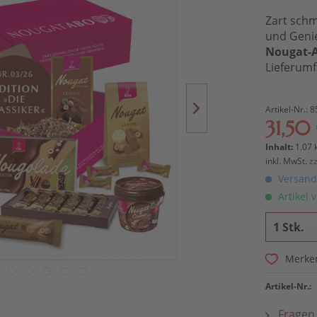
Zart schm
und Geni
Nougat-Ab
Lieferumf
Artikel-Nr.:
8
31,50
Inhalt:
1.07 
inkl. MwSt.
z
Versandk
Artikel v
Merke
Artikel-Nr.:
Fragen 