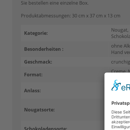
Sie bestellen eine einzelne Box.
Produktabmessungen: 30 cm x 37 cm x 13 cm
Nougat, 
Kategorie:
Schokol
ohne Alk
Besonderheiten :
Hand ve
Geschmack:
crunchig
Creme, Mi
Format:
Tafel
Für Mich
Anlass:
Präsent
Classic 
Nougatsorte:
Nougat mi
Schicht
Gefüllte
Schokoladensorte: