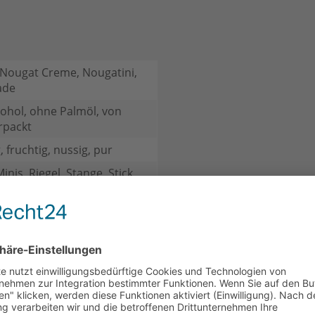
Nougat Creme, Nougatini,
ade
ohol, ohne Palmöl, von
rpackt
, fruchtig, nussig, pur
nis, Riegel, Stange, Stick,
, Kleine Aufmerksamkeit,
Nougat , Erdbeer Nougat,
t ... (Biss), Royal Nougat,
-Nougat
 Schokolade,