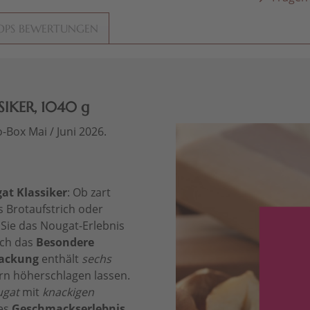
OPS BEWERTUNGEN
SIKER, 1040 g
-Box Mai / Juni 2026.
at Klassiker
: Ob zart
s Brotaufstrich oder
 Sie das Nougat-Erlebnis
och das
Besondere
packung
enthält
sechs
rn höherschlagen lassen.
ugat
mit
knackigen
es
Geschmackserlebnis