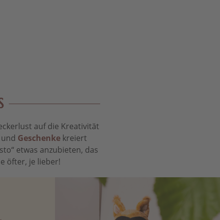
S
kerlust auf die Kreativität
t und
Geschenke
kreiert
sto“ etwas anzubieten, das
öfter, je lieber!