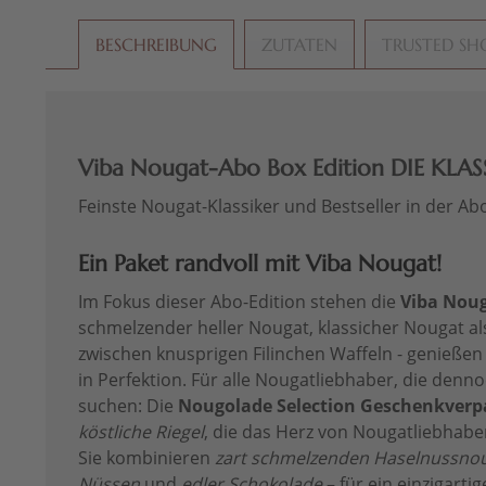
BESCHREIBUNG
ZUTATEN
TRUSTED SH
Viba Nougat-Abo Box Edition DIE KLAS
Feinste Nougat-Klassiker und Bestseller in der Abo
Ein Paket randvoll mit Viba Nougat!
Im Fokus dieser Abo-Edition stehen die
Viba Noug
schmelzender heller Nougat, klassicher Nougat al
zwischen knusprigen Filinchen Waffeln - genießen
in Perfektion. Für alle Nougatliebhaber, die denn
suchen: Die
Nougolade Selection Geschenkver
köstliche Riegel
, die das Herz von Nougatliebhabe
Sie kombinieren
zart schmelzenden Haselnussno
Nüssen
und
edler Schokolade
– für ein einzigartig