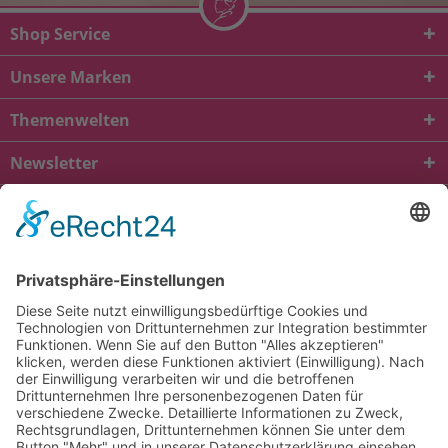
Shop Service
Unsere Marken
Themenwelten
Newsletter
* Alle Preise inkl. gesetzl. Mehrwertsteuer zzgl.
Versandkosten
und ggf.
Nachnahmegebühren, wenn nicht anders beschrieben
viba.de
4.90
von
5.00
bei
1685
Kundenbewertungen
Kontakt
Versandkosten und Lieferung
Zahlungsarten
FAQ – Häufig gestellte Fragen
Mein Konto
Allgemeine Geschäftsbedingungen
Datenschutz
Impressum
Barrierefreiheit
Cookie-Einstellungen
Widerrufsbelehrung