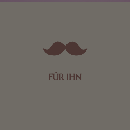
FÜR IHN
Edle Pralinen oder dunkle Zartbitter-Schokolade sind
genau das Richtige für die Männerwelt. Lassen Sie
sich inspirieren.