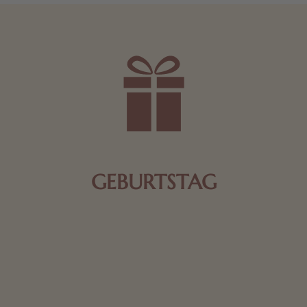
GEBURTSTAG
Schokolade oder Nougat geht immer! Kleine
Geschenke zum Geburtstag um den Liebsten eine
Freude zu bereiten, finden Sie hier.