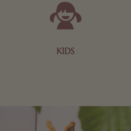
KIDS
Schokolade und Nougat lassen Kinderherzen höher
schlagen! Als Tierfiguren oder in kindlicher
Verpackung, hier finden Sie mehr.