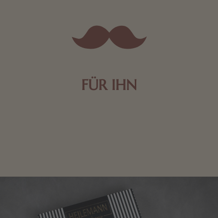
FÜR IHN
Edle Pralinen oder dunkle Zartbitter-Schokolade sind
genau das Richtige für die Männerwelt. Lassen Sie
sich inspirieren.