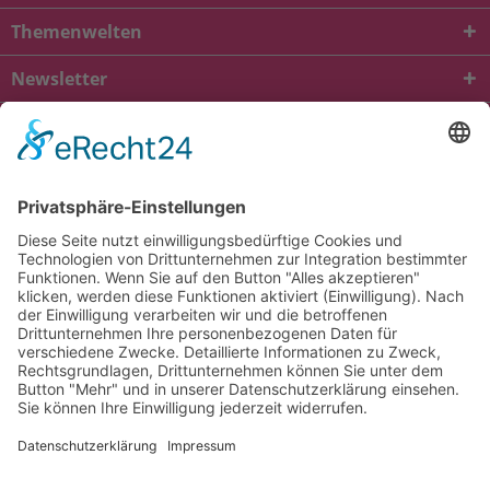
Themenwelten
Newsletter
* Alle Preise inkl. gesetzl. Mehrwertsteuer zzgl.
Versandkosten
und ggf.
Nachnahmegebühren, wenn nicht anders beschrieben
viba.de
4.90
von
5.00
bei
1684
Kundenbewertungen
Kontakt
Versandkosten und Lieferung
Zahlungsarten
FAQ – Häufig gestellte Fragen
Mein Konto
Allgemeine Geschäftsbedingungen
Datenschutz
Impressum
Barrierefreiheit
Cookie-Einstellungen
Widerrufsbelehrung
Vertrag widerrufen