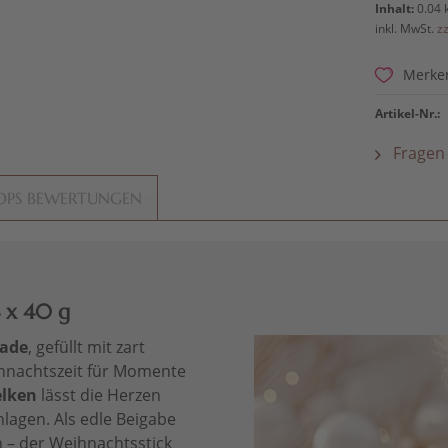
Inhalt:
0.04 
inkl. MwSt.
z
Merke
Artikel-Nr.:
Fragen 
OPS BEWERTUNGEN
 x 40 g
lade
, gefüllt mit zart
ihnachtszeit für Momente
lken
lässt die Herzen
lagen. Als edle Beigabe
 – der Weihnachtsstick