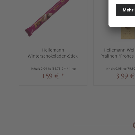
Heilemann
Heilemann Wei
Winterschokoladen-Stick,
Pralinen "Frohes 
40 g
Inhalt
0.04 kg
(39,75 € * / 1 kg)
Inhalt
0.05 kg
(79,80
1,59 € *
3,99 €