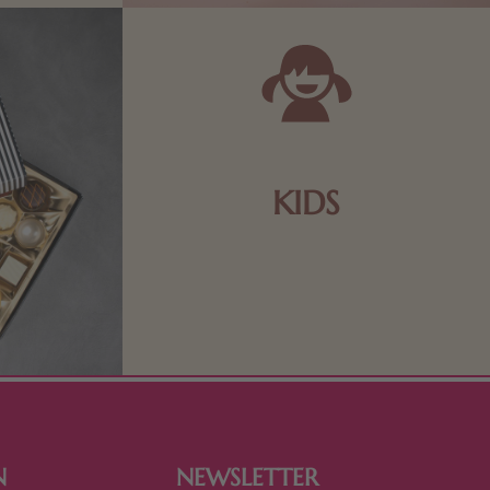
KIDS
Schokolade und Nougat lassen
Kinderherzen höher schlagen! Als
Tierfiguren oder in kindlicher
Verpackung, hier finden Sie mehr.
N
NEWSLETTER