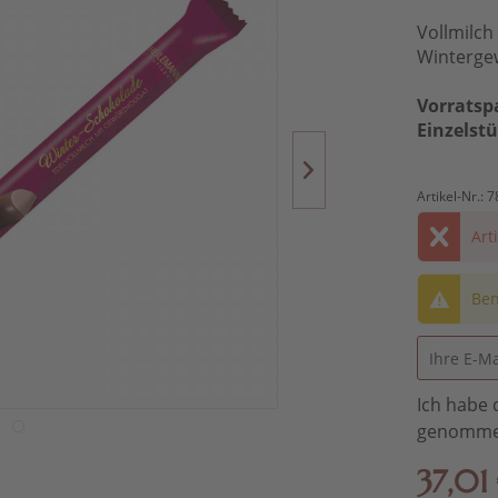
Vollmilch
Winterge
Vorratsp
Einzelst
Artikel-Nr.:
7
Art
Ben
Ich habe 
genomme
37,01