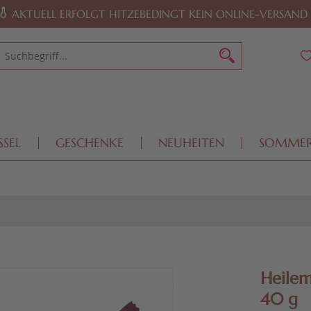
AKTUELL ERFOLGT HITZEBEDINGT KEIN ONLINE-VERSAND
SSEL
GESCHENKE
NEUHEITEN
SOMME
Heilem
40 g