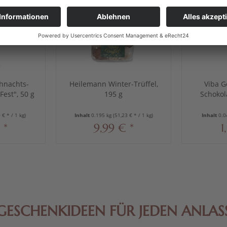
hnachts-
Heilemann Winter-Trüffel,
Viba 
Fest", 50 g
195 g
Schokol
 € * / 1 kg)
Inhalt
0.195 kg
(51,23 € * / 1 kg)
Inhalt
0.0
 *
9,99 € *
1
GESCHENKIDEEN FÜR JEDEN ANLAS