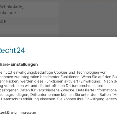
 Schokolade,
hokolade
ade
kohol
htsgewürze
CH
KUNDEN HABEN SICH EBENFALLS ANGESEHEN