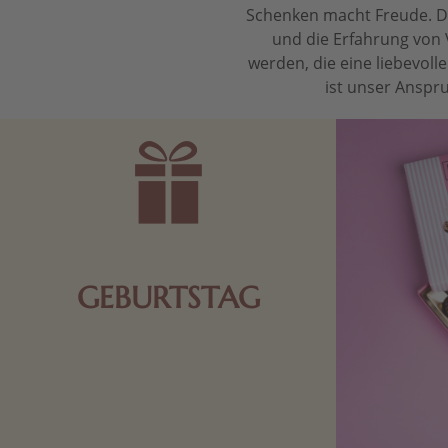
Schenken macht Freude. Das
und die Erfahrung von 
werden, die eine liebevol
ist unser Anspru
GEBURTSTAG
Schokolade oder Nougat geht immer!
Kleine Geschenke zum Geburtstag um
den Liebsten eine Freude zu bereiten,
finden Sie hier.