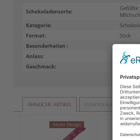
Gefüllte
Schokoladensorte:
Milchsc
Kategorie:
Schokol
Format:
Stick
Besonderheiten :
ohne Al
Anlass:
Für Mich
Geschmack:
Weihnac
ÄHNLICHE ARTIKEL
KUNDEN KAUFTEN AU
neues Design