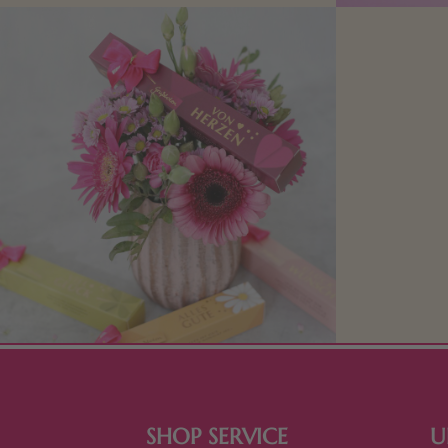
Mit kleine
bereiten. Je
süße Kle
SHOP SERVICE
U