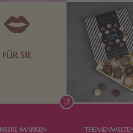
FÜR SIE
n Aufmerksamkeiten Freude
de Frau freut sich über eine
inigkeit aus Nougat oder
Schokolade.
NSERE MARKEN
THEMENWELTE