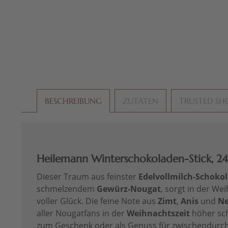
BESCHREIBUNG
ZUTATEN
TRUSTED SH
Heilemann Winterschokoladen-Stick, 24
Dieser Traum aus feinster
Edelvollmilch-Schoko
schmelzendem
Gewürz-Nougat
, sorgt in der We
voller Glück. Die feine Note aus
Zimt
,
Anis
und
Ne
aller Nougatfans in der
Weihnachtszeit
höher sch
zum Geschenk oder als Genuss für zwischendurch