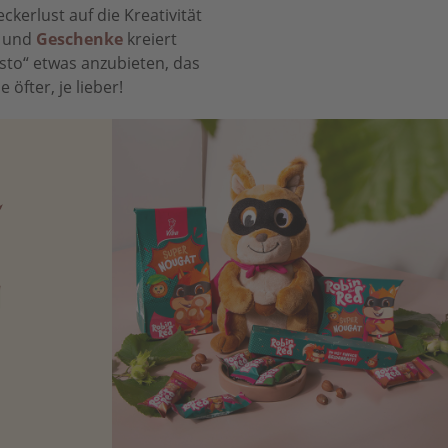
kerlust auf die Kreativität
t und
Geschenke
kreiert
sto“ etwas anzubieten, das
öfter, je lieber!
N
Zartbitter-
Richtige für
 Sie sich