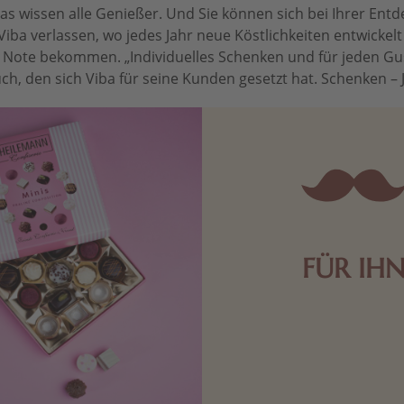
 wissen alle Genießer. Und Sie können sich bei Ihrer Entdec
Viba verlassen, wo jedes Jahr neue Köstlichkeiten entwickel
le Note bekommen. „Individuelles Schenken und für jeden Gu
ch, den sich Viba für seine Kunden gesetzt hat. Schenken – Je 
FÜR IH
Edle Pralinen oder dunkle 
Schokolade sind genau das 
die Männerwelt. Lassen
inspirieren.