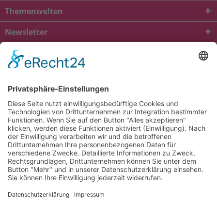
Themenwelten
Newsletter
* Alle Preise inkl. gesetzl. Mehrwertsteuer zzgl.
Versandkosten
und ggf.
Nachnahmegebühren, wenn nicht anders beschrieben
viba.de
4.90
von
5.00
bei
1685
Kundenbewertungen
Kontakt
Versandkosten und Lieferung
Zahlungsarten
FAQ – Häufig gestellte Fragen
Mein Konto
Allgemeine Geschäftsbedingungen
Datenschutz
Impressum
Barrierefreiheit
Cookie-Einstellungen
Widerrufsbelehrung
Vertrag widerrufen