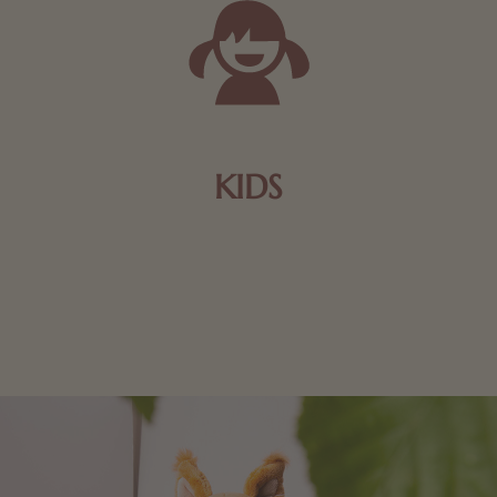
KIDS
Schokolade und Nougat lassen Kinderherzen höher
schlagen! Als Tierfiguren oder in kindlicher
Verpackung, hier finden Sie mehr.