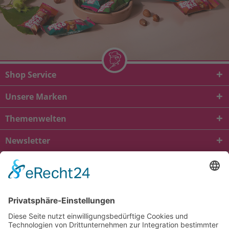
Shop Service
Unsere Marken
Themenwelten
Newsletter
* Alle Preise inkl. gesetzl. Mehrwertsteuer zzgl.
Versandkosten
und ggf.
Nachnahmegebühren, wenn nicht anders beschrieben
viba.de
4.90
von
5.00
bei
1685
Kundenbewertungen
Kontakt
Versandkosten und Lieferung
Zahlungsarten