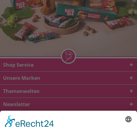
Shop Service
Unsere Marken
Themenwelten
Newsletter
* Alle Preise inkl. gesetzl. Mehrwertsteuer zzgl.
Versandkosten
und ggf.
Nachnahmegebühren, wenn nicht anders beschrieben